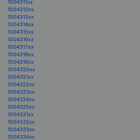
1004311xx
1004312xx
1004313xx
1004314xx
1004315xx
1004316xx
1004317xx
1004318xx
1004319xx
1004320xx
1004321xx
1004322xx
1004323xx
1004324xx
1004325xx
1004331xx
1004332xx
1004333xx
1004334xx