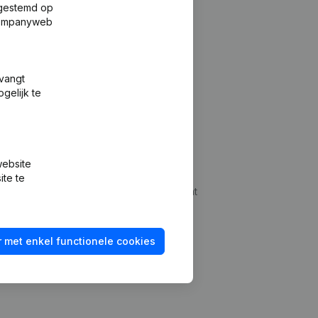
fgestemd op
 Companyweb
tvangt
gelijk te
Platform
website
udepreventie
Integraties
ite te
dplegen
Integraties op maat
oeken
Betalingservaring
 met enkel functionele cookies
id checken
Contact
Tarieven