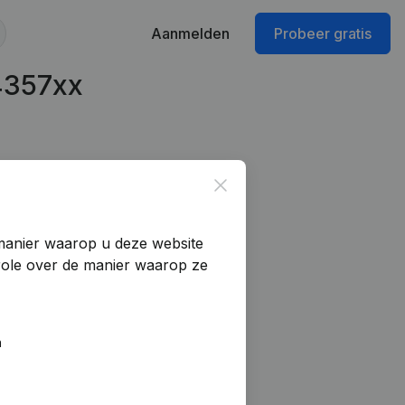
Aanmelden
Probeer gratis
4357xx
Close
manier waarop u deze website
trole over de manier waarop ze
n