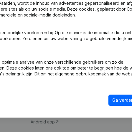
vaarden, wordt de inhoud van advertenties gepersonaliseerd en a
ndere sites als op uw sociale media. Deze cookies, geplaatst door
merciële en sociale-media doeleinden.
soonlijke voorkeuren bij. Op die manier is de informatie die u on
oorkeuren. Ze dienen om uw webervaring zo gebruiksvriendelijk mo
Product
Spotlight
optimale analyse van onze verschillende gebruikers om zo de
en. Deze cookies laten ons ook toe om beter te begrijpen hoe de 
Bedrijfsinformatie
Compliance & fra
's belangrijk zijn. Dit om het algemene gebruiksgemak van de webs
Monitoring
Jaarrekening raa
Internationaal zoeken
Btw-nummer opz
Ga verder
Prospecteren
Kredietwaardighe
iOS app
Android app