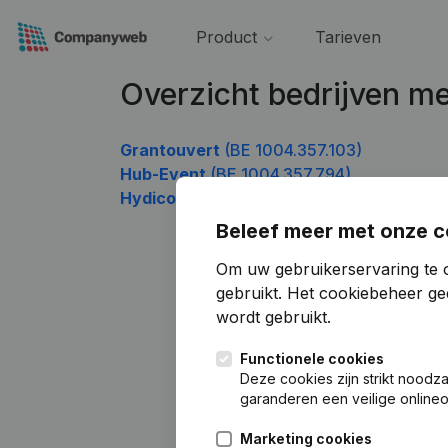
Product
Tarieven
Overzicht bedrijven 
Grantouvert
(BE 1004.357.103)
Hub-Event
(BE 1004.357.794)
Hydico
(BE 1004.357.992)
Beleef meer met onze c
Om uw gebruikerservaring te 
gebruikt.
Het cookiebeheer
gee
wordt gebruikt.
Functionele cookies
Deze cookies zijn strikt noodz
garanderen een veilige online
Marketing cookies