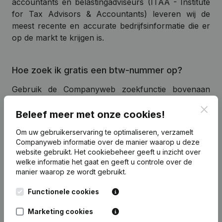
accountants en belastingadviseurs (ITAA - Institute
for Tax Advisors & Accountants) leveren wij de
meest recente en accurate bedrijfsinformatie die er
op de markt te krijgen is.
Hoe zoek ik gratis een btw-nummer op?
Gebruik de Companyweb zoekfunctie bovenaan
deze pagina om te starten met zoeken. Via
Clos
Companyweb zoek je op een naam,
Beleef meer met onze cookies!
ondernemingsnummer of adres en vind je steeds
Om uw gebruikerservaring te optimaliseren, verzamelt
alle Belgische bedrijven die geregistreerd staan bij
Companyweb informatie over de manier waarop u deze
KBO, Het Belgisch Staatsblad en de Nationale Bank.
website gebruikt.
Het cookiebeheer
geeft u inzicht over
Wil je meer inzichten? We bieden een abonnement
welke informatie het gaat en geeft u controle over de
op maat van elke onderneming.
manier waarop ze wordt gebruikt.
Functionele cookies
Btw-nummer controleren
Marketing cookies