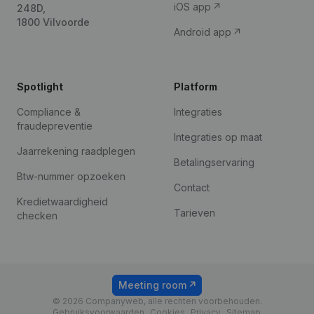
iOS app
248D,
1800 Vilvoorde
Android app
Spotlight
Platform
Compliance &
Integraties
fraudepreventie
Integraties op maat
Jaarrekening raadplegen
Betalingservaring
Btw-nummer opzoeken
Contact
Kredietwaardigheid
Tarieven
checken
Meeting room
© 2026 Companyweb, alle rechten voorbehouden.
Gebruiksvoorwaarden
Cookies
Privacy
Sitemap