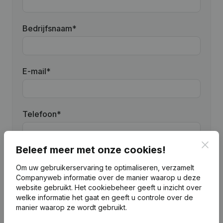
Bedrijfsnaam
*
E-mail
*
Telefoon
*
Clos
Beleef meer met onze cookies!
Onderwerp
*
Om uw gebruikerservaring te optimaliseren, verzamelt
Companyweb informatie over de manier waarop u deze
website gebruikt.
Het cookiebeheer
geeft u inzicht over
welke informatie het gaat en geeft u controle over de
Bericht
*
manier waarop ze wordt gebruikt.