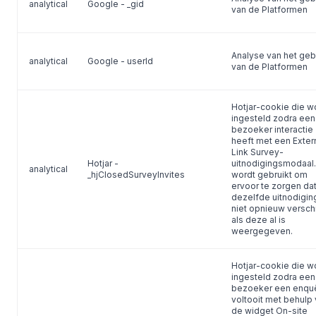
analytical
Google - _gid
van de Platformen
Analyse van het geb
analytical
Google - userId
van de Platformen
Hotjar-cookie die w
ingesteld zodra een
bezoeker interactie
heeft met een Exter
Link Survey-
Hotjar -
uitnodigingsmodaal.
analytical
_hjClosedSurveyInvites
wordt gebruikt om
ervoor te zorgen da
dezelfde uitnodigin
niet opnieuw verschi
als deze al is
weergegeven.
Hotjar-cookie die w
ingesteld zodra een
bezoeker een enqu
voltooit met behulp
de widget On-site