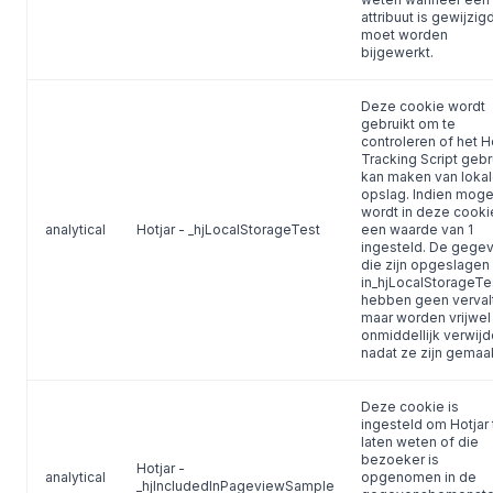
attribuut is gewijzig
moet worden
bijgewerkt.
Deze cookie wordt
gebruikt om te
controleren of het H
Tracking Script gebr
kan maken van loka
opslag. Indien mogel
wordt in deze cooki
analytical
Hotjar - _hjLocalStorageTest
een waarde van 1
ingesteld. De gege
die zijn opgeslagen
in_hjLocalStorageTe
hebben geen vervalt
maar worden vrijwel
onmiddellijk verwijd
nadat ze zijn gemaak
Deze cookie is
ingesteld om Hotjar 
laten weten of die
bezoeker is
Hotjar -
analytical
opgenomen in de
_hjIncludedInPageviewSample