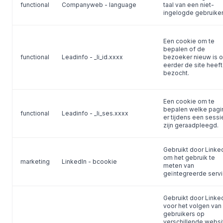
functional
Companyweb - language
taal van een niet-
ingelogde gebruiker
Een cookie om te
bepalen of de
functional
Leadinfo - _li_id.xxxx
bezoeker nieuw is of
eerder de site heeft
bezocht.
Een cookie om te
bepalen welke pagi
functional
Leadinfo - _li_ses.xxxx
er tijdens een sessi
zijn geraadpleegd.
Gebruikt door Linke
om het gebruik te
marketing
LinkedIn - bcookie
meten van
geïntegreerde serv
Gebruikt door Linke
voor het volgen van
gebruikers op
verschillende websi