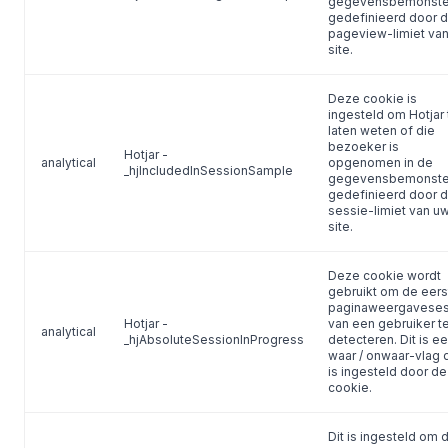
gegevensbemonste
gedefinieerd door 
pageview-limiet va
site.
Deze cookie is
ingesteld om Hotjar 
laten weten of die
bezoeker is
Hotjar -
analytical
opgenomen in de
_hjIncludedInSessionSample
gegevensbemonste
gedefinieerd door 
sessie-limiet van u
site.
Deze cookie wordt
gebruikt om de eers
paginaweergaveses
Hotjar -
van een gebruiker t
analytical
_hjAbsoluteSessionInProgress
detecteren. Dit is e
waar / onwaar-vlag 
is ingesteld door de
cookie.
Dit is ingesteld om 