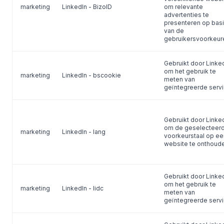
marketing
LinkedIn - BizoID
om relevante
advertenties te
presenteren op bas
van de
gebruikersvoorkeur
Gebruikt door Linke
om het gebruik te
marketing
LinkedIn - bscookie
meten van
geïntegreerde serv
Gebruikt door Linke
om de geselecteer
marketing
LinkedIn - lang
voorkeurstaal op ee
website te onthoud
Gebruikt door Linke
om het gebruik te
marketing
LinkedIn - lidc
meten van
geïntegreerde serv