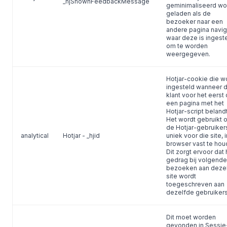
_hjShownFeedbackMessage
geminimaliseerd wo
geladen als de
bezoeker naar een
andere pagina navig
waar deze is ingest
om te worden
weergegeven.
Hotjar-cookie die w
ingesteld wanneer 
klant voor het eerst
een pagina met het
Hotjar-script belandt
Het wordt gebruikt 
de Hotjar-gebruikers
analytical
Hotjar - _hjid
uniek voor die site, 
browser vast te hou
Dit zorgt ervoor dat 
gedrag bij volgende
bezoeken aan deze
site wordt
toegeschreven aan
dezelfde gebruikers
Dit moet worden
gevonden in Sessie