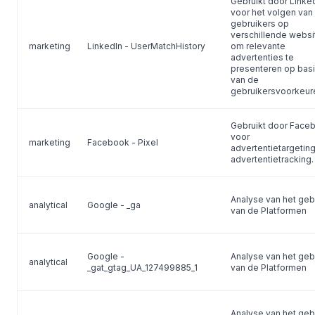
Gebruikt door Linke
voor het volgen van
gebruikers op
verschillende websi
marketing
LinkedIn - UserMatchHistory
om relevante
advertenties te
presenteren op bas
van de
gebruikersvoorkeur
Gebruikt door Face
voor
marketing
Facebook - Pixel
advertentietargetin
advertentietracking.
Analyse van het geb
analytical
Google - _ga
van de Platformen
Google -
Analyse van het geb
analytical
_gat_gtag_UA_127499885_1
van de Platformen
Analyse van het geb