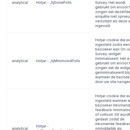
analytical
Hotjar - _hjDonePolls
Survey. Het wordt
gebruikt om ervoor 
zorgen dat dezelfd
enquête niet opnie
verschijnt als deze a
ingevuld.
Hotjar-cookie die w
ingesteld zodra een
bezoeker een On-si
Survey-widget
minimaliseert. Het w
analytical
Hotjar - _hjMinimizedPolls
gebruikt om ervoor 
zorgen dat de widg
geminimaliseerd blij
wanneer de bezoek
door uw site navigee
Hotjar-cookie die w
ingesteld wanneer 
bezoeker inkomen
feedback minimalis
of voltooit. Dit wordt
gedaan zodat de
inkomende feedba
Hotjar -
analytical
onmiddellijk als