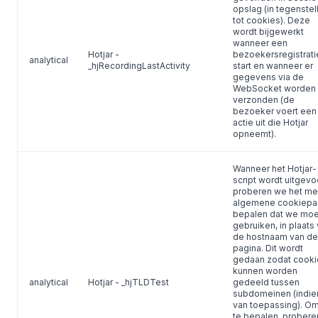
opslag (in tegenstel
tot cookies). Deze
wordt bijgewerkt
wanneer een
Hotjar -
bezoekersregistrati
analytical
_hjRecordingLastActivity
start en wanneer er
gegevens via de
WebSocket worden
verzonden (de
bezoeker voert een
actie uit die Hotjar
opneemt).
Wanneer het Hotjar-
script wordt uitgevo
proberen we het me
algemene cookiepa
bepalen dat we mo
gebruiken, in plaats
de hostnaam van de
pagina. Dit wordt
gedaan zodat cooki
kunnen worden
analytical
Hotjar - _hjTLDTest
gedeeld tussen
subdomeinen (indie
van toepassing). Om
te bepalen, probere