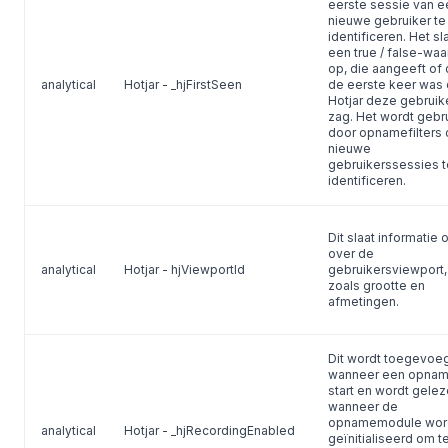
eerste sessie van e
nieuwe gebruiker te
identificeren. Het sl
een true / false-wa
op, die aangeeft of 
analytical
Hotjar - _hjFirstSeen
de eerste keer was 
Hotjar deze gebruik
zag. Het wordt gebru
door opnamefilters
nieuwe
gebruikerssessies t
identificeren.
Dit slaat informatie 
over de
analytical
Hotjar - hjViewportId
gebruikersviewport,
zoals grootte en
afmetingen.
Dit wordt toegevoe
wanneer een opna
start en wordt gele
wanneer de
opnamemodule wor
analytical
Hotjar - _hjRecordingEnabled
geïnitialiseerd om t