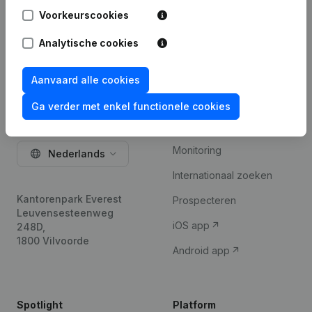
Voorkeurscookies
Probeer gratis
Analytische cookies
Aanvaard alle cookies
Product
Ga verder met enkel functionele cookies
Bedrijfsinformatie
Monitoring
Nederlands
Internationaal zoeken
Kantorenpark Everest
Prospecteren
Leuvensesteenweg
iOS app
248D,
1800 Vilvoorde
Android app
Spotlight
Platform