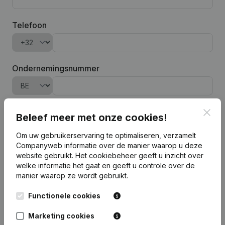
Telefoon
Ondernemingsnummer
Bedrijfsnaam
Clos
Beleef meer met onze cookies!
Om uw gebruikerservaring te optimaliseren, verzamelt
Companyweb informatie over de manier waarop u deze
website gebruikt.
Het cookiebeheer
geeft u inzicht over
Software-integratie toevoegen
welke informatie het gaat en geeft u controle over de
manier waarop ze wordt gebruikt.
Voor het verwerken van uw aanvraag tot een trial login en het
Functionele cookies
beheer van onze prospecten, zal Companyweb de ingevulde
persoonsgegevens verwerken in overeenstemming met onze
privacy policy
.
Marketing cookies