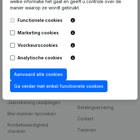
welke informatie het gaat en geeft u controle over de
Monitoring
Nederlands
manier waarop ze wordt gebruikt.
Internationaal zoeken
Functionele cookies
Kantorenpark Everest
Prospecteren
Leuvensesteenweg
Marketing cookies
iOS app
248D,
1800 Vilvoorde
Voorkeurscookies
Android app
Analytische cookies
Spotlight
Platform
Aanvaard alle cookies
Compliance &
Integraties
Ga verder met enkel functionele cookies
fraudepreventie
Integraties op maat
Jaarrekening raadplegen
Betalingservaring
Btw-nummer opzoeken
Contact
Kredietwaardigheid
Tarieven
checken