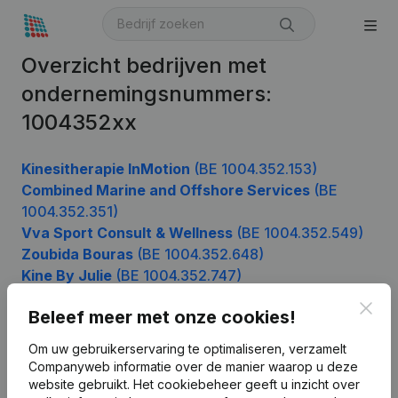
Overzicht bedrijven met
ondernemingsnummers:
1004352xx
Kinesitherapie InMotion
(BE 1004.352.153)
Combined Marine and Offshore Services
(BE
1004.352.351)
Vva Sport Consult & Wellness
(BE 1004.352.549)
Zoubida Bouras
(BE 1004.352.648)
Kine By Julie
(BE 1004.352.747)
Clos
Beleef meer met onze cookies!
Product
Om uw gebruikerservaring te optimaliseren, verzamelt
Companyweb informatie over de manier waarop u deze
Bedrijfsinformatie
website gebruikt.
Het cookiebeheer
geeft u inzicht over