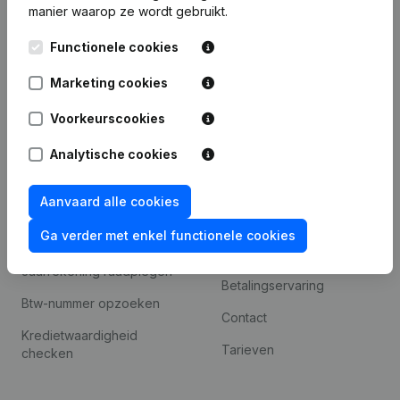
manier waarop ze wordt gebruikt.
Internationaal zoeken
Functionele cookies
Kantorenpark Everest
Prospecteren
Leuvensesteenweg
Marketing cookies
iOS app
248D,
1800 Vilvoorde
Voorkeurscookies
Android app
Analytische cookies
Spotlight
Platform
Aanvaard alle cookies
Compliance &
Integraties
Ga verder met enkel functionele cookies
fraudepreventie
Integraties op maat
Jaarrekening raadplegen
Betalingservaring
Btw-nummer opzoeken
Contact
Kredietwaardigheid
Tarieven
checken