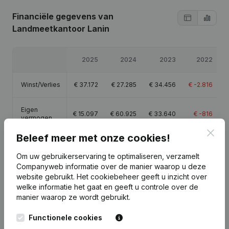
Financiële gegevens
van
Landmeetkantoor Lanin
2025
2024
2023
2022
Winst/Verlies
€
37.172
€
27.285
€
34.456
€
-2.816
Eigen
€
15.097
€
60.925
€
33.640
€
-816
vermogen
Clos
Beleef meer met onze cookies!
Brutomarge
€
50.134
€
37.417
€
45.654
€
-2.752
Om uw gebruikerservaring te optimaliseren, verzamelt
Companyweb informatie over de manier waarop u deze
website gebruikt.
Het cookiebeheer
geeft u inzicht over
welke informatie het gaat en geeft u controle over de
manier waarop ze wordt gebruikt.
Publicaties
van Landmeetkantoor Lanin
Functionele cookies