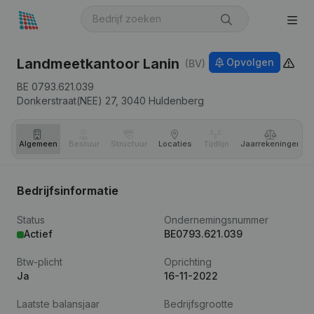
Landmeetkantoor Lanin
Opvolgen
(BV)
BE 0793.621.039
Donkerstraat(NEE) 27,
3040
Huldenberg
Algemeen
Bestuur
Structuur
Locaties
Tijdlijn
Jaar­rekeningen
Bedrijfsinformatie
Status
Ondernemingsnummer
Actief
BE0793.621.039
Btw-plicht
Oprichting
Ja
16-11-2022
Laatste balansjaar
Bedrijfsgrootte