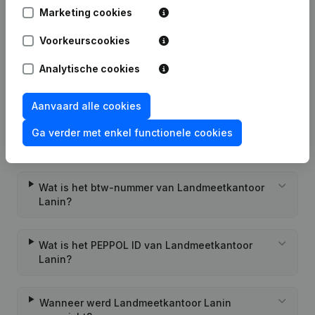
Datum
Publicatie
Marketing cookies
Voorkeurscookies
Rubriek Oprichting (Nieuwe
18-11-2022
Rechtspersoon, Opening Bijkantoor,
enz...)
Analytische cookies
Aanvaard alle cookies
Ga verder met enkel functionele cookies
Veelgestelde vragen
Wat is het btw-nummer van Landmeetkantoor
Lanin?
Wat is het PEPPOL ID van Landmeetkantoor
Lanin?
Wanneer werd Landmeetkantoor Lanin