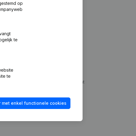
fgestemd op
 Companyweb
tvangt
gelijk te
Platform
website
udepreventie
Integraties
ite te
dplegen
Integraties op maat
oeken
Betalingservaring
 met enkel functionele cookies
id checken
Contact
Tarieven