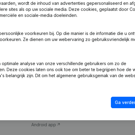
vaarden, wordt de inhoud van advertenties gepersonaliseerd en a
ndere sites als op uw sociale media. Deze cookies, geplaatst door
merciële en sociale-media doeleinden.
soonlijke voorkeuren bij. Op die manier is de informatie die u on
oorkeuren. Ze dienen om uw webervaring zo gebruiksvriendelijk mo
Product
Spotlight
optimale analyse van onze verschillende gebruikers om zo de
en. Deze cookies laten ons ook toe om beter te begrijpen hoe de 
Bedrijfsinformatie
Compliance & fra
's belangrijk zijn. Dit om het algemene gebruiksgemak van de webs
Monitoring
Jaarrekening raa
Internationaal zoeken
Btw-nummer opz
Ga verder
Prospecteren
Kredietwaardighe
iOS app
Android app