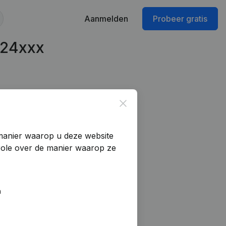
Aanmelden
Probeer gratis
624xxx
Close
manier waarop u deze website
trole over de manier waarop ze
n