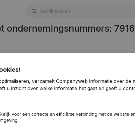
met ondernemingsnummers: 791
ns Et Services
(BE 0791.624.720)
ookies!
optimaliseren, verzamelt Companyweb informatie over de 
ft u inzicht over welke informatie het gaat en geeft u con
akelijk voor een correcte en efficiënte verbinding met de website e
omgeving.