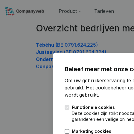
Product
Tarieven
Overzicht bedrijven 
Tébéhu
(BE 0791.624.225)
Justsaying
(BE 0791.624.324)
Onderneem
(BE 0791.624.423)
Conpas Société Générale De Constructio
Beleef meer met onze c
Om uw gebruikerservaring te 
gebruikt.
Het cookiebeheer
gee
wordt gebruikt.
Functionele cookies
Deze cookies zijn strikt noodz
garanderen een veilige online
Marketing cookies