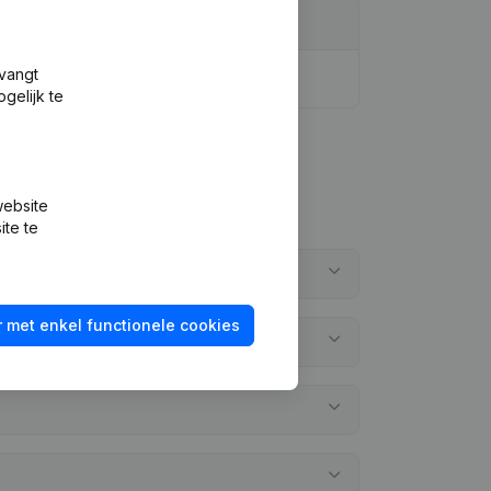
tvangt
gelijk te
website
ite te
 met enkel functionele cookies