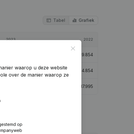
Tabel
Grafiek
2023
2022
Close
€
140.333
370,06%
€
29.854
manier waarop u deze website
€
175.187
402,63%
€
34.854
trole over de manier waarop ze
€
202.218
432,22%
€
37.995
n
fgestemd op
 Companyweb