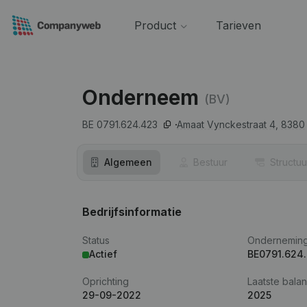
Product
Tarieven
Onderneem
(BV)
BE 0791.624.423
Amaat Vynckestraat 4,
8380
Algemeen
Bestuur
Structuu
Bedrijfsinformatie
Status
Ondernemin
Actief
BE0791.624
Oprichting
Laatste balan
29-09-2022
2025