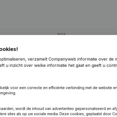
2024
-35,87%
€
89.940
-35,91%
ookies!
optimaliseren, verzamelt Companyweb informatie over de 
-98,11%
€
265.127
51,34%
ft u inzicht over welke informatie het gaat en geeft u con
-33,98%
€
102.932
-49,1%
akelijk voor een correcte en efficiënte verbinding met de website e
omgeving.
vaarden, wordt de inhoud van advertenties gepersonaliseerd en a
ndere sites als op uw sociale media. Deze cookies, geplaatst door