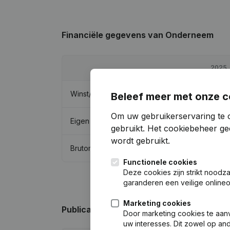
Financiële gegevens
van Onderneem
2025
Winst/Verlies
€
57.675
Beleef meer met onze c
Om uw gebruikerservaring te 
Eigen vermogen
€
5.000
gebruikt.
Het cookiebeheer
gee
wordt gebruikt.
Brutomarge
€
67.960
Functionele cookies
Deze cookies zijn strikt noodz
garanderen een veilige online
Marketing cookies
Publicaties
van Onderneem
Door marketing cookies te aan
uw interesses. Dit zowel op a