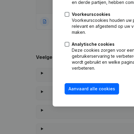
en derde partijen, hebben com
Datum
Publicatie
Voorkeurscookies
Voorkeurscookies houden uw per
03-10-2022
Rubriek Oprichti
relevant en afgestemd op uw v
maken.
Analytische cookies
Deze cookies zorgen voor een 
gebruikerservaring te verbeter
Veelgestelde vragen
wordt gebruikt en welke pagina
verbeteren.
Aanvaard alle cookies