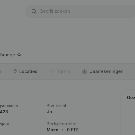
Brugge
r
Locaties
Tijdlijn
Jaar­rekeningen
Gez
gsnummer
Btw-plicht
.423
Ja
sjaar
Bedrijfsgrootte
Micro
0 FTE