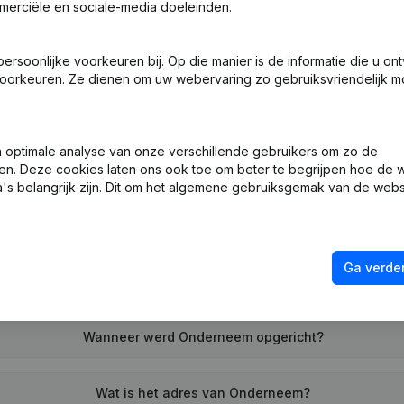
merciële en sociale-media doeleinden.
soonlijke voorkeuren bij. Op die manier is de informatie die u on
ng (Nieuwe Rechtspersoon, Opening Bijkantoor, enz...)
oorkeuren. Ze dienen om uw webervaring zo gebruiksvriendelijk mo
optimale analyse van onze verschillende gebruikers om zo de
en. Deze cookies laten ons ook toe om beter te begrijpen hoe de 
's belangrijk zijn. Dit om het algemene gebruiksgemak van de webs
Wat is het btw-nummer van Onderneem?
Ga verder
Wat is het PEPPOL ID van Onderneem?
Wanneer werd Onderneem opgericht?
Wat is het adres van Onderneem?