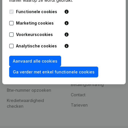
manier waarop ze wordt gebruikt.
Internationaal zoeken
Kantorenpark Everest
Prospecteren
Functionele cookies
Leuvensesteenweg
iOS app
248D,
Marketing cookies
1800 Vilvoorde
Android app
Voorkeurscookies
Analytische cookies
Spotlight
Platform
Aanvaard alle cookies
Compliance &
Integraties
fraudepreventie
Ga verder met enkel functionele cookies
Integraties op maat
Jaarrekening raadplegen
Betalingservaring
Btw-nummer opzoeken
Contact
Kredietwaardigheid
Tarieven
checken