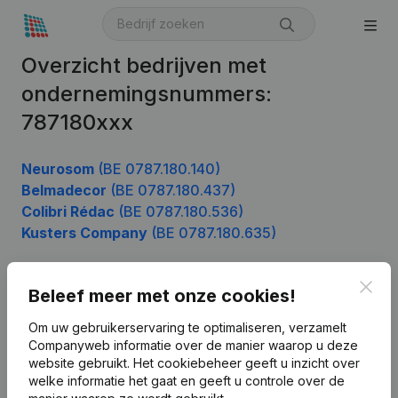
Overzicht bedrijven met
ondernemingsnummers:
787180xxx
Neurosom
(BE 0787.180.140)
Belmadecor
(BE 0787.180.437)
Colibri Rédac
(BE 0787.180.536)
Kusters Company
(BE 0787.180.635)
Clos
Beleef meer met onze cookies!
Product
Om uw gebruikerservaring te optimaliseren, verzamelt
Bedrijfsinformatie
Companyweb informatie over de manier waarop u deze
website gebruikt.
Het cookiebeheer
geeft u inzicht over
Monitoring
Nederlands
welke informatie het gaat en geeft u controle over de