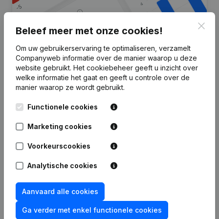
Clos
Beleef meer met onze cookies!
Om uw gebruikerservaring te optimaliseren, verzamelt
Zoek je meer informatie over dit
Companyweb informatie over de manier waarop u deze
website gebruikt.
Het cookiebeheer
geeft u inzicht over
bedrijf?
welke informatie het gaat en geeft u controle over de
manier waarop ze wordt gebruikt.
Raadpleeg de gezondheid in een oogopslag
Functionele cookies
Kies voor snelle inzichten of granulaire details
Krijg updates van belangrijke ontwikkelingen
Marketing cookies
Probeer gratis
Meer ontdekken
Voorkeurscookies
7 dagen gratis proefperiode, geen kredietkaart vereist.
Analytische cookies
Aanvaard alle cookies
Ga verder met enkel functionele cookies