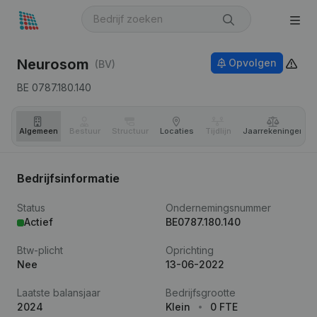
Neurosom
Opvolgen
(BV)
BE 0787.180.140
Algemeen
Bestuur
Structuur
Locaties
Tijdlijn
Jaar­rekeningen
Bedrijfsinformatie
Status
Ondernemingsnummer
Actief
BE0787.180.140
Btw-plicht
Oprichting
Nee
13-06-2022
Laatste balansjaar
Bedrijfsgrootte
2024
Klein
0 FTE