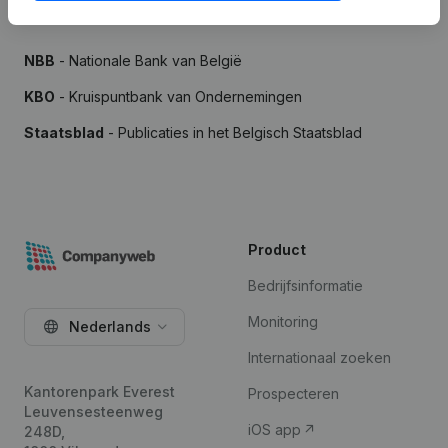
Bronnen
NBB
- Nationale Bank van België
KBO
- Kruispuntbank van Ondernemingen
Staatsblad
- Publicaties in het Belgisch Staatsblad
Product
Bedrijfsinformatie
Monitoring
Nederlands
Internationaal zoeken
Kantorenpark Everest
Prospecteren
Leuvensesteenweg
iOS app
248D,