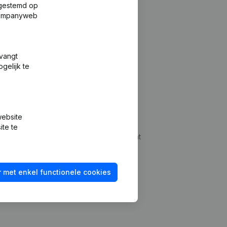
fgestemd op
 Companyweb
tvangt
gelijk te
Platform
website
udepreventie
Integraties
ite te
dplegen
Integraties op maat
oeken
Betalingservaring
 met enkel functionele cookies
id checken
Contact
Tarieven