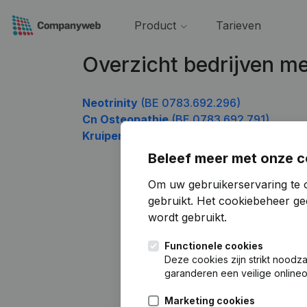
Product
Tarieven
Overzicht bedrijven 
Neotrinity
(BE 0783.692.296)
Cn Osteopathie
(BE 0783.692.791)
Kruipendaarde
(BE 0783.692.890)
Beleef meer met onze c
Om uw gebruikerservaring te 
gebruikt.
Het cookiebeheer
gee
wordt gebruikt.
Functionele cookies
Deze cookies zijn strikt noodz
garanderen een veilige online
Marketing cookies