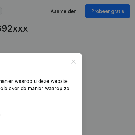
Aanmelden
Probeer gratis
692xxx
Close
manier waarop u deze website
trole over de manier waarop ze
n