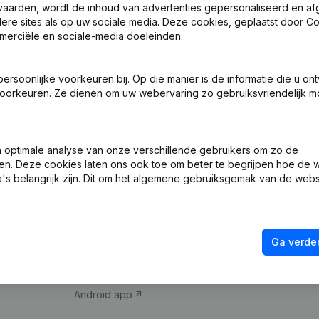
vaarden, wordt de inhoud van advertenties gepersonaliseerd en a
ndere sites als op uw sociale media. Deze cookies, geplaatst door
merciële en sociale-media doeleinden.
soonlijke voorkeuren bij. Op die manier is de informatie die u on
oorkeuren. Ze dienen om uw webervaring zo gebruiksvriendelijk mo
Product
Spotlight
optimale analyse van onze verschillende gebruikers om zo de
en. Deze cookies laten ons ook toe om beter te begrijpen hoe de 
Bedrijfsinformatie
Compliance & fra
's belangrijk zijn. Dit om het algemene gebruiksgemak van de webs
Monitoring
Jaarrekening raa
Internationaal zoeken
Btw-nummer opz
Ga verder
Prospecteren
Kredietwaardighe
iOS app
Android app