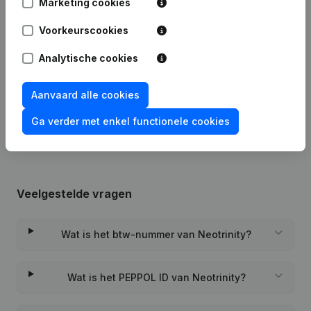
Marketing cookies
Datum
Publicatie
Voorkeurscookies
09-04-2024
Wijziging(en) Statuten
Analytische cookies
Rubriek Oprichting (Nieuwe
Aanvaard alle cookies
24-03-2022
Rechtspersoon, Opening Bijkantoor,
enz...)
Ga verder met enkel functionele cookies
Veelgestelde vragen
Wat is het btw-nummer van Neotrinity?
Wat is het PEPPOL ID van Neotrinity?