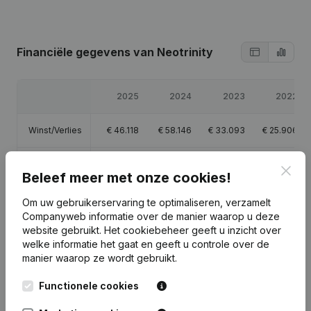
Financiële gegevens
van Neotrinity
2025
2024
2023
2022
Winst/Verlies
€
46.118
€
58.146
€
33.093
€
25.906
Eigen
Clos
€
166.263
€
120.145
€
61.999
€
28.906
Beleef meer met onze cookies!
vermogen
Om uw gebruikerservaring te optimaliseren, verzamelt
Brutomarge
€
62.280
€
75.812
€
44.135
€
35.784
Companyweb informatie over de manier waarop u deze
website gebruikt.
Het cookiebeheer
geeft u inzicht over
welke informatie het gaat en geeft u controle over de
manier waarop ze wordt gebruikt.
Functionele cookies
Publicaties
van Neotrinity