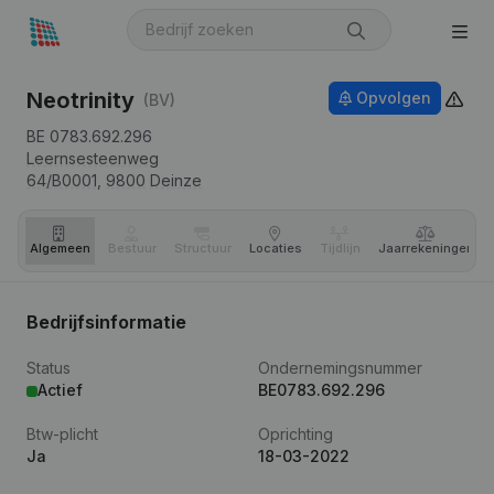
Neotrinity
Opvolgen
(BV)
BE 0783.692.296
Leernsesteenweg
64/B0001,
9800
Deinze
Algemeen
Bestuur
Structuur
Locaties
Tijdlijn
Jaar­rekeningen
Bedrijfsinformatie
Status
Ondernemingsnummer
Actief
BE0783.692.296
Btw-plicht
Oprichting
Ja
18-03-2022