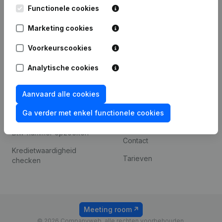
Leuvensesteenweg
Functionele cookies
iOS app
248D,
1800 Vilvoorde
Marketing cookies
Android app
Voorkeurscookies
Analytische cookies
Spotlight
Platform
Compliance &
Integraties
Aanvaard alle cookies
fraudepreventie
Integraties op maat
Ga verder met enkel functionele cookies
Jaarrekening raadplegen
Betalingservaring
Btw-nummer opzoeken
Contact
Kredietwaardigheid
Tarieven
checken
Meeting room
© 2026 Companyweb, alle rechten voorbehouden.