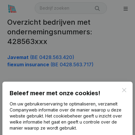
Overzicht bedrijven met
ondernemingsnummers:
428563xxx
Javemat
(BE 0428.563.420)
fiexum insurance
(BE 0428.563.717)
Product
Clos
Beleef meer met onze cookies!
Bedrijfsinformatie
Om uw gebruikerservaring te optimaliseren, verzamelt
Companyweb informatie over de manier waarop u deze
Monitoring
Nederlands
website gebruikt.
Het cookiebeheer
geeft u inzicht over
Internationaal zoeken
welke informatie het gaat en geeft u controle over de
manier waarop ze wordt gebruikt.
Kantorenpark Everest
Prospecteren