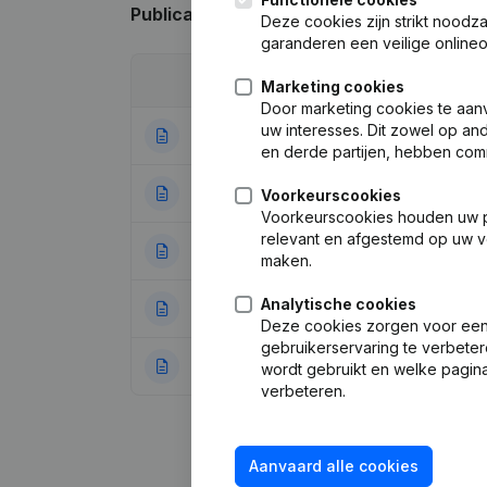
Publicaties
van fiexum insurance
Deze cookies zijn strikt noodz
garanderen een veilige online
Datum
Publicatie
Marketing cookies
Door marketing cookies te aan
uw interesses. Dit zowel op a
24-04-2025
Kapitaal - Aandel
en derde partijen, hebben com
13-02-2025
Rubriek Herstruct
Voorkeurscookies
Voorkeurscookies houden uw per
relevant en afgestemd op uw v
22-04-2024
Rubriek Herstruct
maken.
Analytische cookies
12-02-2024
Ontslagnemingen
Deze cookies zorgen voor een 
gebruikerservaring te verbeter
19-01-2023
Kapitaal - Aandel
wordt gebruikt en welke pagina
verbeteren.
Aanvaard alle cookies