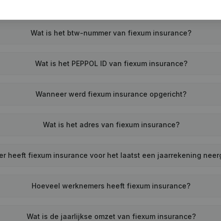
Wat is het btw-nummer van fiexum insurance?
Wat is het PEPPOL ID van fiexum insurance?
Wanneer werd fiexum insurance opgericht?
Wat is het adres van fiexum insurance?
r heeft fiexum insurance voor het laatst een jaarrekening nee
Hoeveel werknemers heeft fiexum insurance?
Wat is de jaarlijkse omzet van fiexum insurance?