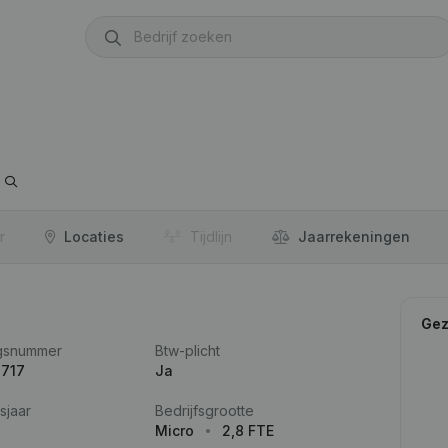
r
Locaties
Tijdlijn
Jaar­rekeningen
Gez
gsnummer
Btw-plicht
.717
Ja
sjaar
Bedrijfsgrootte
Micro
2,8 FTE