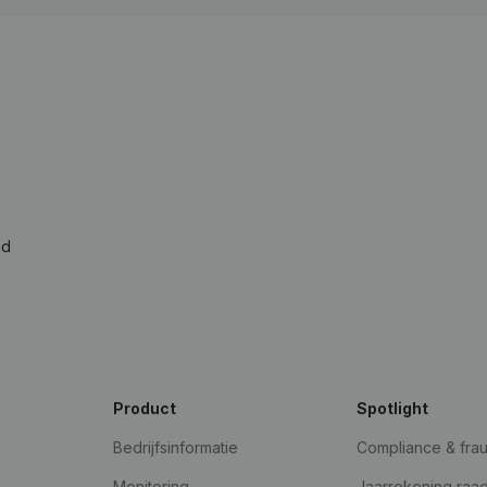
ad
Product
Spotlight
Bedrijfsinformatie
Compliance & fra
Monitoring
Jaarrekening raa