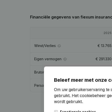
Financiële gegevens
van fiexum insuran
2025
Winst/Verlies
€
13.765
Eigen vermogen
€
291.330
Brutomarge
€
251.703
Beleef meer met onze c
Personeel
2,8
Om uw gebruikerservaring te 
gebruikt.
Het cookiebeheer
gee
wordt gebruikt.
Functionele cookies