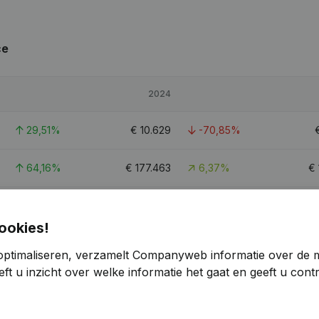
ce
2024
29,51%
€
10.629
-70,85%
64,16%
€
177.463
6,37%
€
59,6%
€
157.708
-15,63%
€
ookies!
1,9
optimaliseren, verzamelt Companyweb informatie over de 
ft u inzicht over welke informatie het gaat en geeft u con