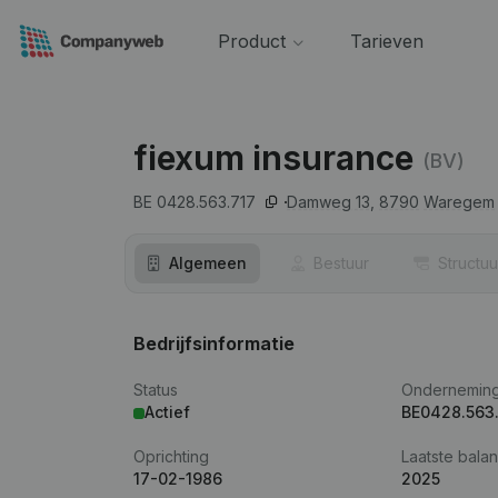
Product
Tarieven
fiexum insurance
(BV)
BE 0428.563.717
Damweg 13,
8790
Waregem
Algemeen
Bestuur
Structuu
Bedrijfsinformatie
Status
Ondernemin
Actief
BE0428.563
Oprichting
Laatste balan
17-02-1986
2025