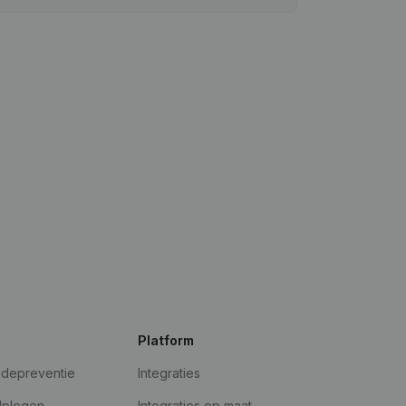
Platform
udepreventie
Integraties
dplegen
Integraties op maat