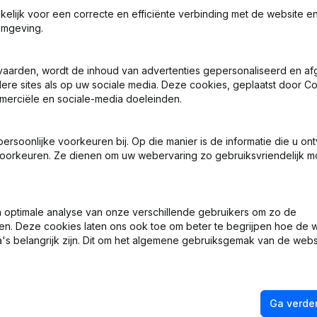
akelijk voor een correcte en efficiënte verbinding met de website e
omgeving.
vaarden, wordt de inhoud van advertenties gepersonaliseerd en a
ndere sites als op uw sociale media. Deze cookies, geplaatst door
en - Rubriek Herstructurering (Fusie, Splitsing, Overdracht Vermogen
merciële en sociale-media doeleinden.
urering (Fusie, Splitsing, Overdracht Vermogen, enz...)
soonlijke voorkeuren bij. Op die manier is de informatie die u on
oorkeuren. Ze dienen om uw webervaring zo gebruiksvriendelijk mo
urering (Fusie, Splitsing, Overdracht Vermogen, enz...)
 - Benoemingen
optimale analyse van onze verschillende gebruikers om zo de
en. Deze cookies laten ons ook toe om beter te begrijpen hoe de 
en - Wijziging Juridische Vorm - Rubriek Herstructurering (Fusie, Sp
's belangrijk zijn. Dit om het algemene gebruiksgemak van de webs
Ga verder