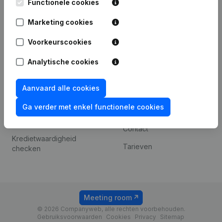
iOS app
248D,
Functionele cookies
1800 Vilvoorde
Android app
Marketing cookies
Voorkeurscookies
Spotlight
Platform
Analytische cookies
Compliance &
Integraties
fraudepreventie
Aanvaard alle cookies
Integraties op maat
Jaarrekening raadplegen
Ga verder met enkel functionele cookies
Betalingservaring
Btw-nummer opzoeken
Contact
Kredietwaardigheid
Tarieven
checken
Meeting room
© 2026 Companyweb, alle rechten voorbehouden.
Gebruiksvoorwaarden
Cookies
Privacy
Sitemap