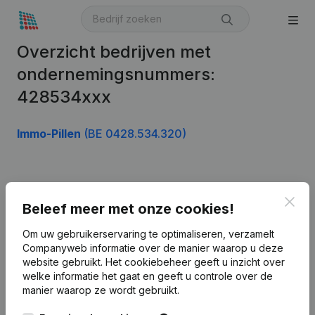
Overzicht bedrijven met
ondernemingsnummers:
428534xxx
Immo-Pillen
(BE 0428.534.320)
Product
Clos
Beleef meer met onze cookies!
Bedrijfsinformatie
Om uw gebruikerservaring te optimaliseren, verzamelt
Monitoring
Nederlands
Companyweb informatie over de manier waarop u deze
website gebruikt.
Het cookiebeheer
geeft u inzicht over
Internationaal zoeken
welke informatie het gaat en geeft u controle over de
Kantorenpark Everest
manier waarop ze wordt gebruikt.
Prospecteren
Leuvensesteenweg