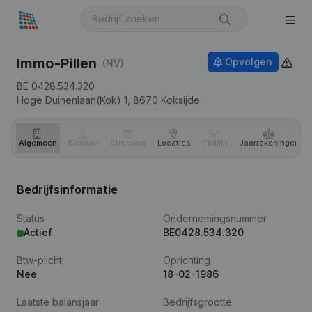
Immo-Pillen
Opvolgen
(NV)
BE 0428.534.320
Hoge Duinenlaan(Kok) 1,
8670
Koksijde
Algemeen
Bestuur
Structuur
Locaties
Tijdlijn
Jaar­rekeningen
Bedrijfsinformatie
Status
Ondernemingsnummer
Actief
BE0428.534.320
Btw-plicht
Oprichting
Nee
18-02-1986
Laatste balansjaar
Bedrijfsgrootte