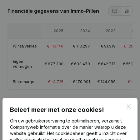
Financiële gegevens
van Immo-Pillen
2025
2024
2023
202
Winst/Verlies
€
-16.140
€
113.297
€
91.919
€
-26.20
Eigen
€
677.330
€
693.470
€
642.717
€
550.79
vermogen
Brutomarge
€
-4.725
€
170.901
€
144.088
€
-4.11
Clos
Beleef meer met onze cookies!
Publicaties
van Immo-Pillen
Om uw gebruikerservaring te optimaliseren, verzamelt
Companyweb informatie over de manier waarop u deze
website gebruikt.
Het cookiebeheer
geeft u inzicht over
Datum
Publicatie
welke informatie het gaat en geeft u controle over de