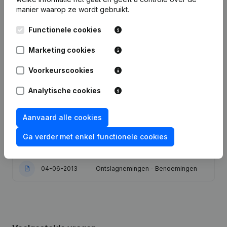
manier waarop ze wordt gebruikt.
Kapitaal - Aandelen - Statuten
(Vertaling, Coördinatie, Overige
Functionele cookies
29-12-2021
Wijzigingen, …) - Rubriek
Herstructurering (Fusie, Splitsing,
Marketing cookies
Overdracht Vermogen, enz...)
Voorkeurscookies
Rubriek Herstructurering (Fusie,
04-06-2021
Splitsing, Overdracht Vermogen,
Analytische cookies
enz...) - Diversen
Aanvaard alle cookies
10-10-2019
Ontslagnemingen - Benoemingen
Ga verder met enkel functionele cookies
08-08-2017
Ontslagnemingen - Benoemingen
04-06-2013
Ontslagnemingen - Benoemingen