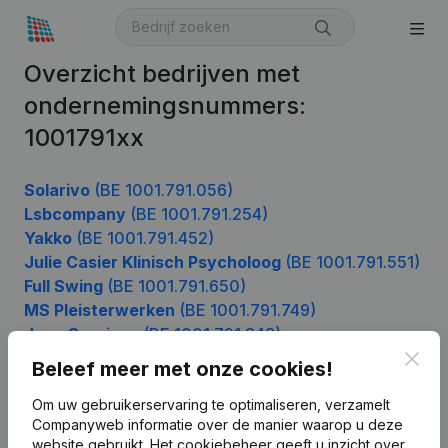
Overzicht bedrijven met
ondernemingsnummers:
1001791xx
Solarivo
(BE 1001.791.056)
Lsbcompany
(BE 1001.791.254)
Yakko
(BE 1001.791.452)
Julie Casier Klinisch Psycholoog
(BE 1001.791.551)
Full Swing
(BE 1001.791.650)
MS Pleisterwerken
(BE 1001.791.749)
Jave Services
(BE 1001.791.848)
Clos
Beleef meer met onze cookies!
Om uw gebruikerservaring te optimaliseren, verzamelt
Product
Companyweb informatie over de manier waarop u deze
website gebruikt.
Het cookiebeheer
geeft u inzicht over