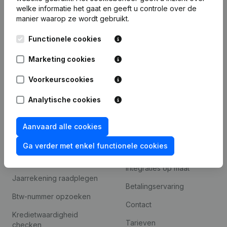
Bedrijfsinformatie
welke informatie het gaat en geeft u controle over de
manier waarop ze wordt gebruikt.
Monitoring
Nederlands
Internationaal zoeken
Functionele cookies
Kantorenpark Everest
Prospecteren
Marketing cookies
Leuvensesteenweg
iOS app
248D,
Voorkeurscookies
1800 Vilvoorde
Android app
Analytische cookies
Aanvaard alle cookies
Spotlight
Platform
Ga verder met enkel functionele cookies
Compliance &
Integraties
fraudepreventie
Integraties op maat
Jaarrekening raadplegen
Betalingservaring
Btw-nummer opzoeken
Contact
Kredietwaardigheid
Tarieven
checken