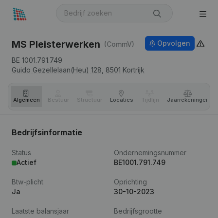
MS Pleisterwerken
Opvolgen
(CommV)
BE 1001.791.749
Guido Gezellelaan(Heu) 128,
8501
Kortrijk
Algemeen
Bestuur
Structuur
Locaties
Tijdlijn
Jaar­rekeningen
Bedrijfsinformatie
Status
Ondernemingsnummer
Actief
BE1001.791.749
Btw-plicht
Oprichting
Ja
30-10-2023
Laatste balansjaar
Bedrijfsgrootte