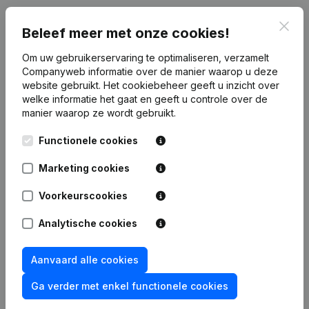
Publicaties
van MS Pleisterwerken
Clos
Beleef meer met onze cookies!
Om uw gebruikerservaring te optimaliseren, verzamelt
Datum
Publicatie
Companyweb informatie over de manier waarop u deze
website gebruikt.
Het cookiebeheer
geeft u inzicht over
Rubriek Oprichting (Nieuwe
welke informatie het gaat en geeft u controle over de
03-11-2023
Rechtspersoon, Opening Bijkantoor,
manier waarop ze wordt gebruikt.
enz...)
Functionele cookies
Marketing cookies
Voorkeurscookies
Veelgestelde vragen
Analytische cookies
Wat is het btw-nummer van MS Pleisterwerken?
Aanvaard alle cookies
Wat is het PEPPOL ID van MS Pleisterwerken?
Ga verder met enkel functionele cookies