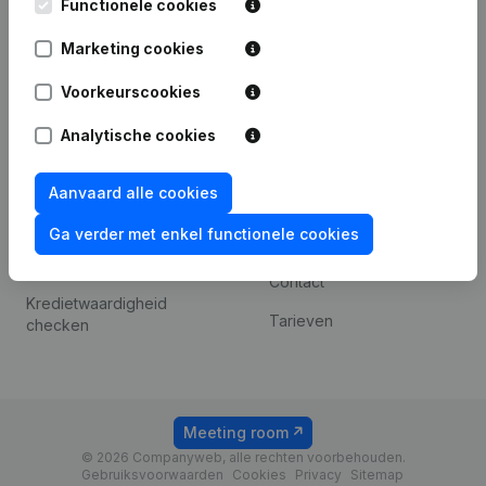
iOS app
248D,
Functionele cookies
1800 Vilvoorde
Android app
Marketing cookies
Voorkeurscookies
Spotlight
Platform
Analytische cookies
Compliance &
Integraties
fraudepreventie
Aanvaard alle cookies
Integraties op maat
Jaarrekening raadplegen
Ga verder met enkel functionele cookies
Betalingservaring
Btw-nummer opzoeken
Contact
Kredietwaardigheid
Tarieven
checken
Meeting room
© 2026 Companyweb, alle rechten voorbehouden.
Gebruiksvoorwaarden
Cookies
Privacy
Sitemap