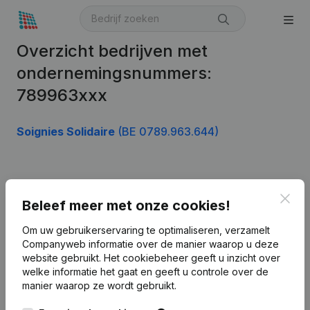
Overzicht bedrijven met
ondernemingsnummers:
789963xxx
Soignies Solidaire
(BE 0789.963.644)
Product
Clos
Beleef meer met onze cookies!
Bedrijfsinformatie
Om uw gebruikerservaring te optimaliseren, verzamelt
Monitoring
Nederlands
Companyweb informatie over de manier waarop u deze
website gebruikt.
Het cookiebeheer
geeft u inzicht over
Internationaal zoeken
welke informatie het gaat en geeft u controle over de
Kantorenpark Everest
manier waarop ze wordt gebruikt.
Prospecteren
Leuvensesteenweg