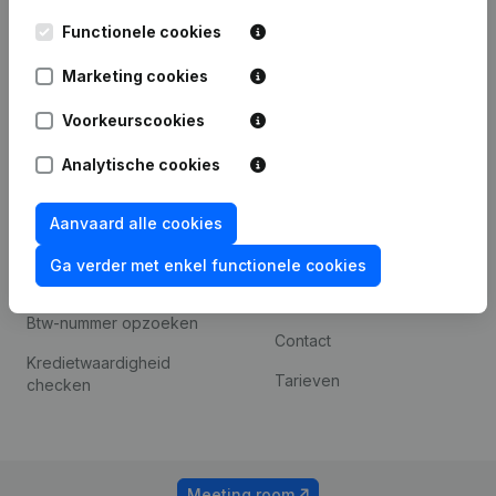
Kantorenpark Everest
Prospecteren
Functionele cookies
Leuvensesteenweg
iOS app
248D,
Marketing cookies
1800 Vilvoorde
Android app
Voorkeurscookies
Analytische cookies
Spotlight
Platform
Compliance &
Integraties
Aanvaard alle cookies
fraudepreventie
Integraties op maat
Ga verder met enkel functionele cookies
Jaarrekening raadplegen
Betalingservaring
Btw-nummer opzoeken
Contact
Kredietwaardigheid
Tarieven
checken
Meeting room