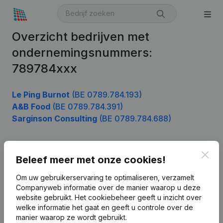
Overzicht bedrijven met
ondernemingsnummers:
789784xxx
Le Ping Burnot
(BE 0789.784.193)
A&B Food
(BE 0789.784.391)
Sarginson Consulting
(BE 0789.784.688)
Clos
Beleef meer met onze cookies!
Product
Bedrijfsinformatie
Om uw gebruikerservaring te optimaliseren, verzamelt
Companyweb informatie over de manier waarop u deze
Monitoring
Nederlands
website gebruikt.
Het cookiebeheer
geeft u inzicht over
welke informatie het gaat en geeft u controle over de
Internationaal zoeken
manier waarop ze wordt gebruikt.