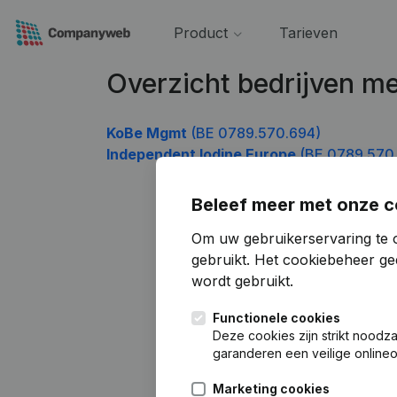
Product
Tarieven
Overzicht bedrijven 
KoBe Mgmt
(BE 0789.570.694)
Independent Iodine Europe
(BE 0789.570
Beleef meer met onze c
Om uw gebruikerservaring te 
gebruikt.
Het cookiebeheer
gee
wordt gebruikt.
Functionele cookies
Deze cookies zijn strikt noodz
garanderen een veilige online
Marketing cookies