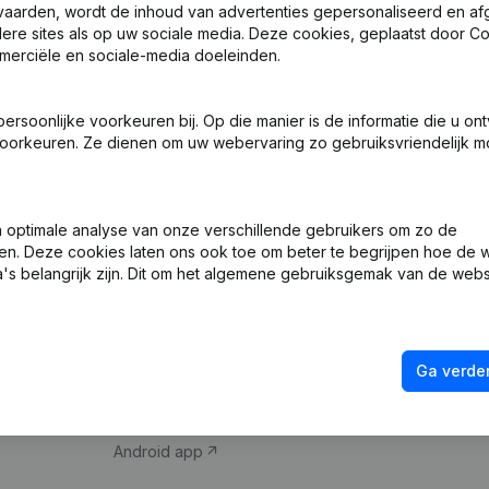
vaarden, wordt de inhoud van advertenties gepersonaliseerd en a
ndere sites als op uw sociale media. Deze cookies, geplaatst door
merciële en sociale-media doeleinden.
soonlijke voorkeuren bij. Op die manier is de informatie die u on
oorkeuren. Ze dienen om uw webervaring zo gebruiksvriendelijk mo
Product
Spotlight
optimale analyse van onze verschillende gebruikers om zo de
en. Deze cookies laten ons ook toe om beter te begrijpen hoe de 
Bedrijfsinformatie
Compliance & fra
's belangrijk zijn. Dit om het algemene gebruiksgemak van de webs
Monitoring
Jaarrekening raa
Internationaal zoeken
Btw-nummer opz
Ga verder
Prospecteren
Kredietwaardighe
iOS app
Android app