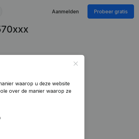
Aanmelden
Probeer gratis
570xxx
Close
manier waarop u deze website
trole over de manier waarop ze
n