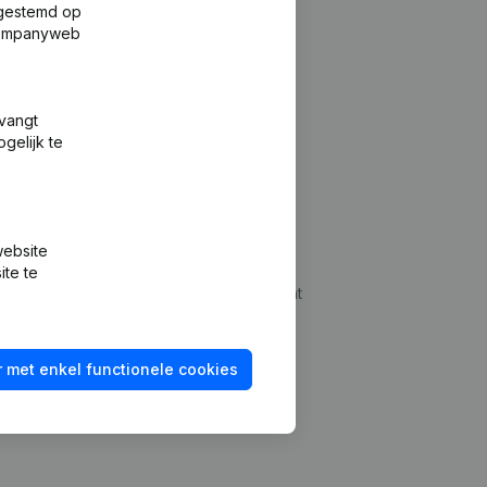
fgestemd op
 Companyweb
tvangt
gelijk te
Platform
website
udepreventie
Integraties
ite te
dplegen
Integraties op maat
oeken
Betalingservaring
 met enkel functionele cookies
id checken
Contact
Tarieven