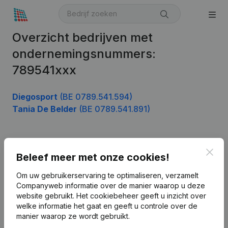
Overzicht bedrijven met
ondernemingsnummers:
789541xxx
Diegosport
(BE 0789.541.594)
Tania De Belder
(BE 0789.541.891)
Product
Clos
Beleef meer met onze cookies!
Bedrijfsinformatie
Om uw gebruikerservaring te optimaliseren, verzamelt
Companyweb informatie over de manier waarop u deze
Monitoring
Nederlands
website gebruikt.
Het cookiebeheer
geeft u inzicht over
Internationaal zoeken
welke informatie het gaat en geeft u controle over de
manier waarop ze wordt gebruikt.
Kantorenpark Everest
Prospecteren