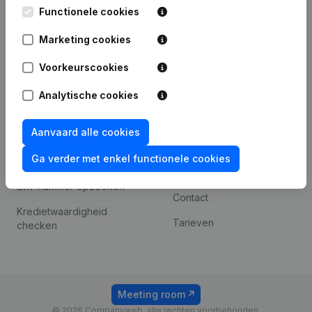
Leuvensesteenweg
Functionele cookies
iOS app
248D,
1800 Vilvoorde
Marketing cookies
Android app
Voorkeurscookies
Analytische cookies
Spotlight
Platform
Compliance &
Integraties
Aanvaard alle cookies
fraudepreventie
Integraties op maat
Ga verder met enkel functionele cookies
Jaarrekening raadplegen
Betalingservaring
Btw-nummer opzoeken
Contact
Kredietwaardigheid
Tarieven
checken
Meeting room
© 2026 Companyweb, alle rechten voorbehouden.