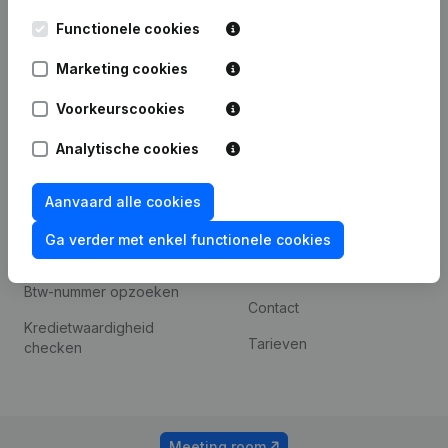
Kantorenpark Everest
Prospecteren
Functionele cookies
Leuvensesteenweg
iOS app
248D,
Marketing cookies
1800 Vilvoorde
Android app
Voorkeurscookies
Analytische cookies
Spotlight
Platform
Compliance &
Integraties
Aanvaard alle cookies
fraudepreventie
Integraties op maat
Ga verder met enkel functionele cookies
Jaarrekening raadplegen
Betalingservaring
Btw-nummer opzoeken
Contact
Kredietwaardigheid
Tarieven
checken
Meeting room