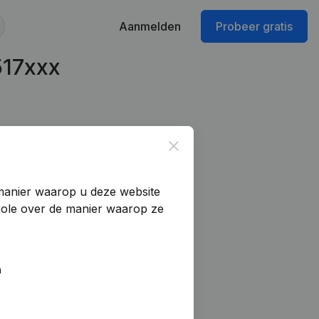
Aanmelden
Probeer gratis
517xxx
Close
manier waarop u deze website
trole over de manier waarop ze
n