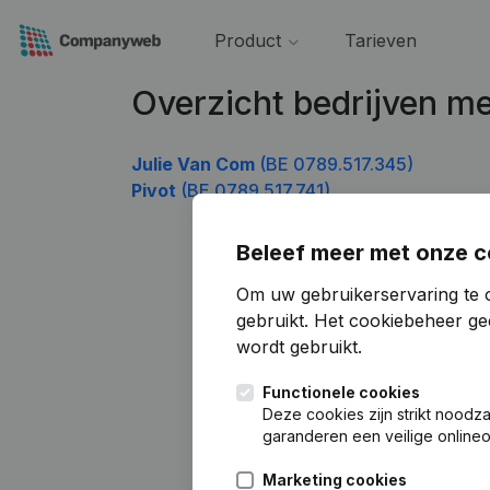
Product
Tarieven
Overzicht bedrijven 
Julie Van Com
(BE 0789.517.345)
Pivot
(BE 0789.517.741)
Beleef meer met onze c
Om uw gebruikerservaring te 
gebruikt.
Het cookiebeheer
gee
wordt gebruikt.
Functionele cookies
Deze cookies zijn strikt noodz
garanderen een veilige online
Marketing cookies