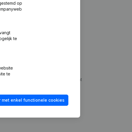
fgestemd op
 Companyweb
tvangt
gelijk te
Platform
website
udepreventie
Integraties
ite te
dplegen
Integraties op maat
oeken
Betalingservaring
 met enkel functionele cookies
id checken
Contact
Tarieven