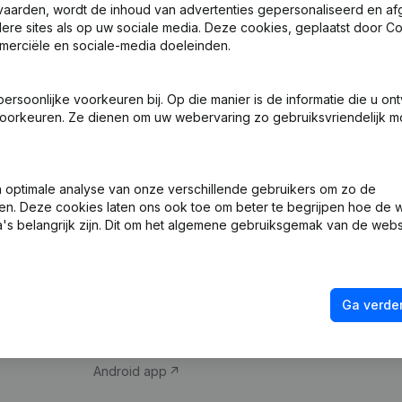
vaarden, wordt de inhoud van advertenties gepersonaliseerd en a
ndere sites als op uw sociale media. Deze cookies, geplaatst door
merciële en sociale-media doeleinden.
soonlijke voorkeuren bij. Op die manier is de informatie die u on
oorkeuren. Ze dienen om uw webervaring zo gebruiksvriendelijk mo
Product
Spotlight
optimale analyse van onze verschillende gebruikers om zo de
en. Deze cookies laten ons ook toe om beter te begrijpen hoe de 
Bedrijfsinformatie
Compliance & fra
's belangrijk zijn. Dit om het algemene gebruiksgemak van de webs
Monitoring
Jaarrekening raa
Internationaal zoeken
Btw-nummer opz
Ga verder
Prospecteren
Kredietwaardighe
iOS app
Android app