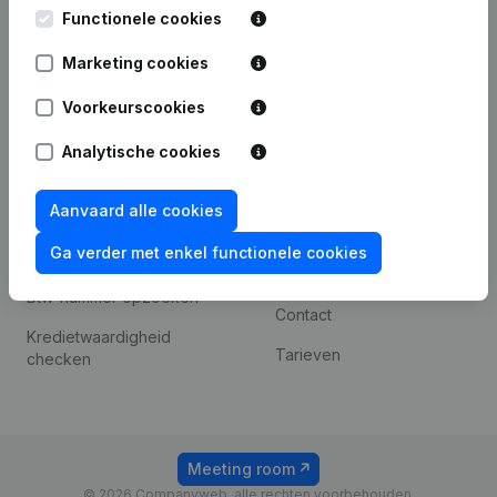
Leuvensesteenweg
Functionele cookies
iOS app
248D,
1800 Vilvoorde
Marketing cookies
Android app
Voorkeurscookies
Analytische cookies
Spotlight
Platform
Compliance &
Integraties
Aanvaard alle cookies
fraudepreventie
Integraties op maat
Ga verder met enkel functionele cookies
Jaarrekening raadplegen
Betalingservaring
Btw-nummer opzoeken
Contact
Kredietwaardigheid
Tarieven
checken
Meeting room
© 2026 Companyweb, alle rechten voorbehouden.