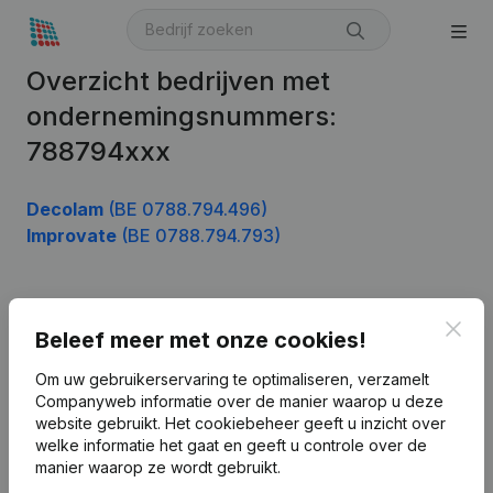
Overzicht bedrijven met
ondernemingsnummers:
788794xxx
Decolam
(BE 0788.794.496)
Improvate
(BE 0788.794.793)
Product
Clos
Beleef meer met onze cookies!
Bedrijfsinformatie
Om uw gebruikerservaring te optimaliseren, verzamelt
Companyweb informatie over de manier waarop u deze
Monitoring
Nederlands
website gebruikt.
Het cookiebeheer
geeft u inzicht over
Internationaal zoeken
welke informatie het gaat en geeft u controle over de
manier waarop ze wordt gebruikt.
Kantorenpark Everest
Prospecteren