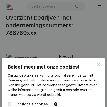
Overzicht bedrijven met
ondernemingsnummers:
788789xxx
Product
Clos
Bedrijfsinformatie
Beleef meer met onze cookies!
Monitoring
Nederlands
Om uw gebruikerservaring te optimaliseren, verzamelt
Companyweb informatie over de manier waarop u deze
Internationaal zoeken
website gebruikt.
Het cookiebeheer
geeft u inzicht over
welke informatie het gaat en geeft u controle over de
Kantorenpark Everest
Prospecteren
manier waarop ze wordt gebruikt.
Leuvensesteenweg
iOS app
248D,
Functionele cookies
1800 Vilvoorde