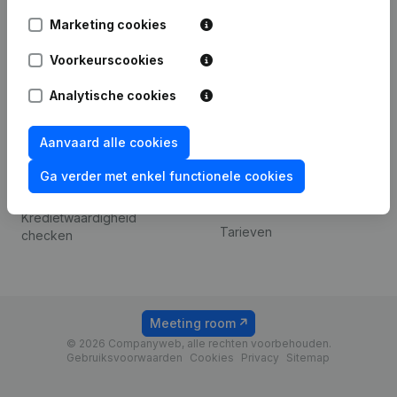
Android app
Marketing cookies
Voorkeurscookies
Spotlight
Platform
Analytische cookies
Compliance &
Integraties
fraudepreventie
Integraties op maat
Aanvaard alle cookies
Jaarrekening raadplegen
Betalingservaring
Ga verder met enkel functionele cookies
Btw-nummer opzoeken
Contact
Kredietwaardigheid
Tarieven
checken
Meeting room
© 2026 Companyweb, alle rechten voorbehouden.
Gebruiksvoorwaarden
Cookies
Privacy
Sitemap