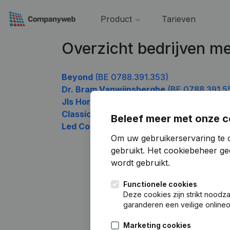
Product
Tarieven
Overzicht bedrijven 
Beyond
(BE 0788.391.353)
Dr. Bram Vanwijnsberghe
(BE 0788.391.5
Jls Horse Travel
(BE 0788.391.650)
ClassicGrey
(BE 0788.391.749)
Beleef meer met onze c
Led Consulting
(BE 0788.391.947)
Om uw gebruikerservaring te 
gebruikt.
Het cookiebeheer
gee
wordt gebruikt.
Functionele cookies
Deze cookies zijn strikt noodz
garanderen een veilige online
Marketing cookies