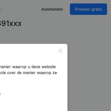
Aanmelden
Probeer gratis
391xxx
Close
manier waarop u deze website
trole over de manier waarop ze
n