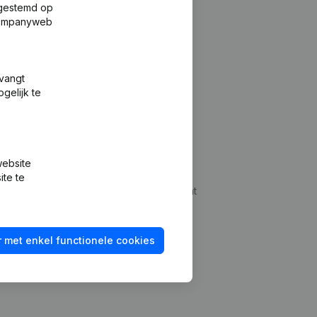
fgestemd op
 Companyweb
tvangt
gelijk te
Platform
website
udepreventie
Integraties
ite te
dplegen
Integraties op maat
oeken
Betalingservaring
 met enkel functionele cookies
id checken
Contact
Tarieven