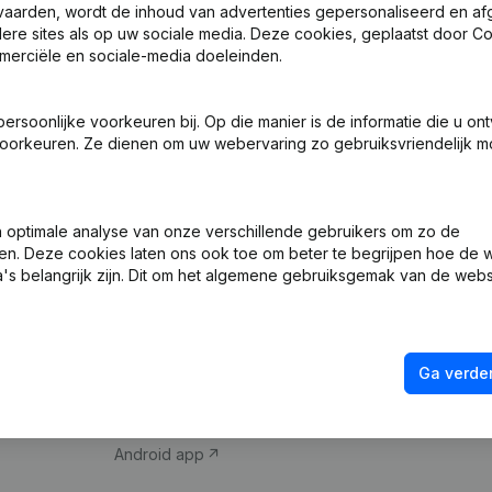
vaarden, wordt de inhoud van advertenties gepersonaliseerd en a
ndere sites als op uw sociale media. Deze cookies, geplaatst door
merciële en sociale-media doeleinden.
soonlijke voorkeuren bij. Op die manier is de informatie die u on
oorkeuren. Ze dienen om uw webervaring zo gebruiksvriendelijk mo
Product
Spotlight
optimale analyse van onze verschillende gebruikers om zo de
en. Deze cookies laten ons ook toe om beter te begrijpen hoe de 
Bedrijfsinformatie
Compliance & fra
's belangrijk zijn. Dit om het algemene gebruiksgemak van de webs
Monitoring
Jaarrekening raa
Internationaal zoeken
Btw-nummer opz
Ga verder
Prospecteren
Kredietwaardighe
iOS app
Android app