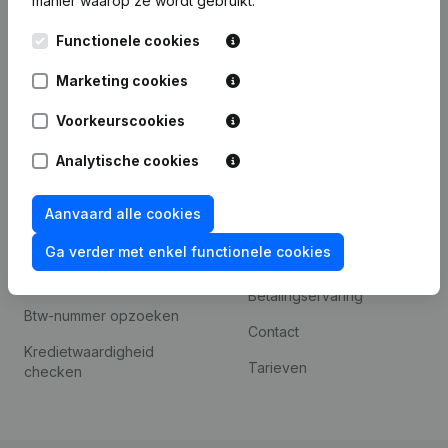
manier waarop ze wordt gebruikt.
Internationaal zoeken
Kantorenpark Everest
Prospecteren
Functionele cookies
Leuvensesteenweg
iOS app
248D,
Marketing cookies
1800 Vilvoorde
Android app
Voorkeurscookies
Analytische cookies
Spotlight
Platform
Aanvaard alle cookies
Compliance &
Integraties
fraudepreventie
Ga verder met enkel functionele cookies
Integraties op maat
Jaarrekening raadplegen
Betalingservaring
Btw-nummer opzoeken
Contact
Kredietwaardigheid
Tarieven
checken