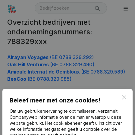
Overzicht bedrijven met
ondernemingsnummers:
788329xxx
Alrayan Voyages
(BE 0788.329.292)
Oak Hill Ventures
(BE 0788.329.490)
Amicale Internat de Gembloux
(BE 0788.329.589)
BexCoo
(BE 0788.329.985)
Clos
Beleef meer met onze cookies!
Product
Om uw gebruikerservaring te optimaliseren, verzamelt
Bedrijfsinformatie
Companyweb informatie over de manier waarop u deze
website gebruikt.
Het cookiebeheer
geeft u inzicht over
Monitoring
Nederlands
welke informatie het gaat en geeft u controle over de