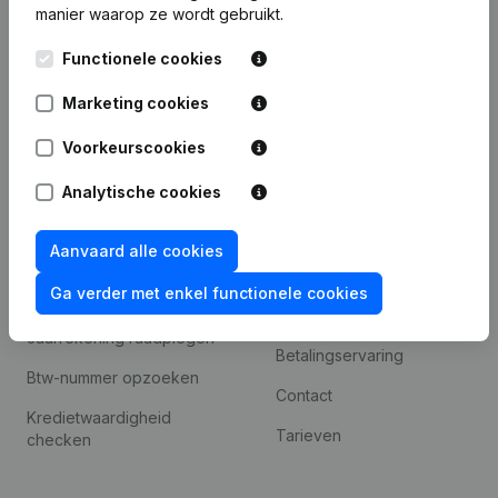
manier waarop ze wordt gebruikt.
Internationaal zoeken
Functionele cookies
Kantorenpark Everest
Prospecteren
Leuvensesteenweg
Marketing cookies
iOS app
248D,
1800 Vilvoorde
Voorkeurscookies
Android app
Analytische cookies
Spotlight
Platform
Aanvaard alle cookies
Compliance &
Integraties
Ga verder met enkel functionele cookies
fraudepreventie
Integraties op maat
Jaarrekening raadplegen
Betalingservaring
Btw-nummer opzoeken
Contact
Kredietwaardigheid
Tarieven
checken