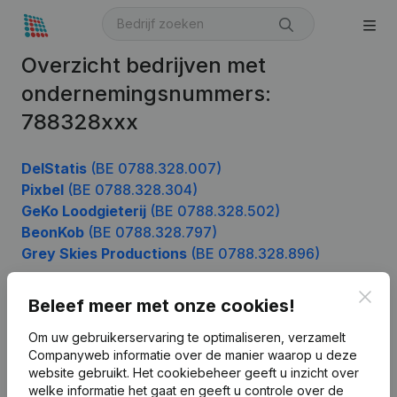
Overzicht bedrijven met
ondernemingsnummers:
788328xxx
DelStatis
(BE 0788.328.007)
Pixbel
(BE 0788.328.304)
GeKo Loodgieterij
(BE 0788.328.502)
BeonKob
(BE 0788.328.797)
Grey Skies Productions
(BE 0788.328.896)
Clos
Beleef meer met onze cookies!
Product
Om uw gebruikerservaring te optimaliseren, verzamelt
Companyweb informatie over de manier waarop u deze
Bedrijfsinformatie
website gebruikt.
Het cookiebeheer
geeft u inzicht over
Monitoring
welke informatie het gaat en geeft u controle over de
Nederlands