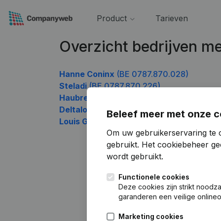
Product
Tarieven
Overzicht bedrijven 
Hanne Coninx
(BE 0787.870.028)
Steladi
(BE 0787.870.226)
Haubrechts François
(BE 0787.870.523)
Deltalogic
(BE 0787.870.721)
Beleef meer met onze c
Louis Goethals
(BE 0787.870.820)
Om uw gebruikerservaring te 
gebruikt.
Het cookiebeheer
gee
wordt gebruikt.
Functionele cookies
Deze cookies zijn strikt noodz
garanderen een veilige online
Marketing cookies