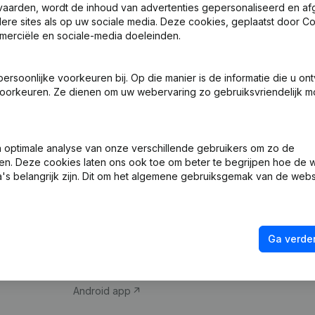
vaarden, wordt de inhoud van advertenties gepersonaliseerd en a
ndere sites als op uw sociale media. Deze cookies, geplaatst door
merciële en sociale-media doeleinden.
soonlijke voorkeuren bij. Op die manier is de informatie die u on
oorkeuren. Ze dienen om uw webervaring zo gebruiksvriendelijk mo
Product
Spotlight
optimale analyse van onze verschillende gebruikers om zo de
en. Deze cookies laten ons ook toe om beter te begrijpen hoe de 
Bedrijfsinformatie
Compliance & fra
's belangrijk zijn. Dit om het algemene gebruiksgemak van de webs
Monitoring
Jaarrekening raa
Internationaal zoeken
Btw-nummer opz
Ga verder
Prospecteren
Kredietwaardighe
iOS app
Android app