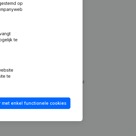
fgestemd op
 Companyweb
tvangt
gelijk te
Platform
website
udepreventie
Integraties
ite te
dplegen
Integraties op maat
oeken
Betalingservaring
 met enkel functionele cookies
id checken
Contact
Tarieven