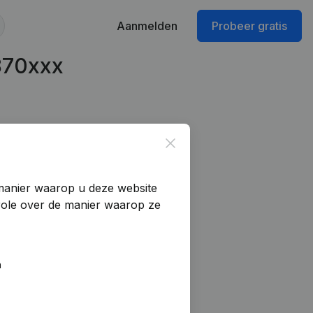
Aanmelden
Probeer gratis
870xxx
Close
manier waarop u deze website
trole over de manier waarop ze
n