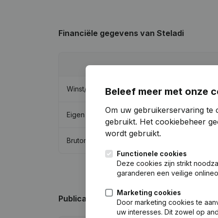
Financiële gegevens
van Steladi
Winst/Verlies
Beleef meer met onze c
Om uw gebruikerservaring te 
Eigen vermogen
gebruikt.
Het cookiebeheer
gee
wordt gebruikt.
Brutomarge
Functionele cookies
Deze cookies zijn strikt noodz
garanderen een veilige online
Marketing cookies
Publicaties
van Steladi
Door marketing cookies te aan
uw interesses. Dit zowel op a