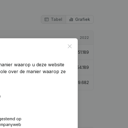
Tabel
Grafiek
2022
Close
-52,92%
€
51.189
manier waarop u deze website
44,47%
€
54.189
trole over de manier waarop ze
-44,37%
€
69.682
n
fgestemd op
 Companyweb