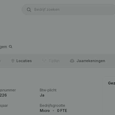
egem
r
Locaties
Tijdlijn
Jaar­rekeningen
Gez
gsnummer
Btw-plicht
.226
Ja
sjaar
Bedrijfsgrootte
Micro
0 FTE