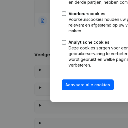
en derde partijen, hebben com
Datum
Publicatie
Voorkeurscookies
Voorkeurscookies houden uw per
04-07-2022
Rubriek Oprichti
relevant en afgestemd op uw v
maken.
Analytische cookies
Deze cookies zorgen voor een 
gebruikerservaring te verbeter
Veelgestelde vragen
wordt gebruikt en welke pagina
verbeteren.
Aanvaard alle cookies