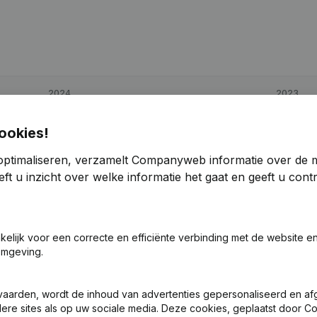
2024
2023
€
34.889
44,77%
€
24.100
ookies!
optimaliseren, verzamelt Companyweb informatie over de 
€
113.177
44,56%
€
78.288
ft u inzicht over welke informatie het gaat en geeft u con
€
51.840
33,73%
€
38.766
akelijk voor een correcte en efficiënte verbinding met de website e
omgeving.
vaarden, wordt de inhoud van advertenties gepersonaliseerd en a
ndere sites als op uw sociale media. Deze cookies, geplaatst door