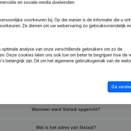
merciële en sociale-media doeleinden.
soonlijke voorkeuren bij. Op die manier is de informatie die u on
ng (Nieuwe Rechtspersoon, Opening Bijkantoor, enz...)
oorkeuren. Ze dienen om uw webervaring zo gebruiksvriendelijk mo
optimale analyse van onze verschillende gebruikers om zo de
en. Deze cookies laten ons ook toe om beter te begrijpen hoe de 
's belangrijk zijn. Dit om het algemene gebruiksgemak van de webs
Wat is het btw-nummer van Steladi?
Ga verder
Wat is het PEPPOL ID van Steladi?
Wanneer werd Steladi opgericht?
Wat is het adres van Steladi?