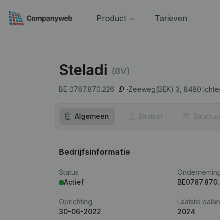
Product
Tarieven
Steladi
(BV)
BE 0787.870.226
Zeeweg(BEK) 3,
8480
Icht
Algemeen
Bestuur
Structuu
Bedrijfsinformatie
Status
Ondernemin
Actief
BE0787.870
Oprichting
Laatste balan
30-06-2022
2024