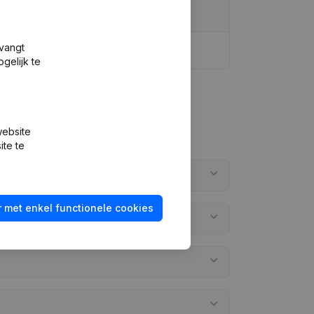
tvangt
gelijk te
website
ite te
 met enkel functionele cookies