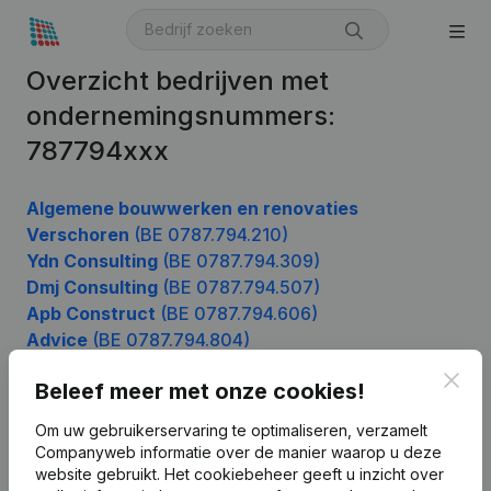
Overzicht bedrijven met
ondernemingsnummers:
787794xxx
Algemene bouwwerken en renovaties
Verschoren
(BE 0787.794.210)
Ydn Consulting
(BE 0787.794.309)
Dmj Consulting
(BE 0787.794.507)
Apb Construct
(BE 0787.794.606)
Advice
(BE 0787.794.804)
Clos
Beleef meer met onze cookies!
Product
Om uw gebruikerservaring te optimaliseren, verzamelt
Companyweb informatie over de manier waarop u deze
Bedrijfsinformatie
website gebruikt.
Het cookiebeheer
geeft u inzicht over