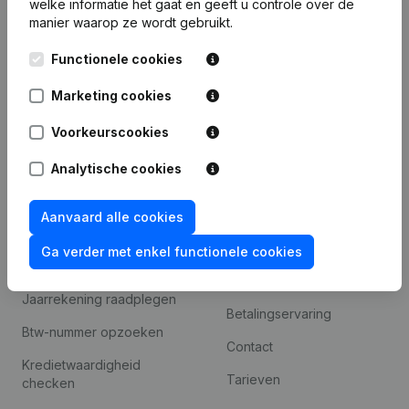
welke informatie het gaat en geeft u controle over de
Monitoring
Nederlands
manier waarop ze wordt gebruikt.
Internationaal zoeken
Functionele cookies
Kantorenpark Everest
Prospecteren
Leuvensesteenweg
Marketing cookies
iOS app
248D,
1800 Vilvoorde
Voorkeurscookies
Android app
Analytische cookies
Spotlight
Platform
Aanvaard alle cookies
Compliance &
Integraties
Ga verder met enkel functionele cookies
fraudepreventie
Integraties op maat
Jaarrekening raadplegen
Betalingservaring
Btw-nummer opzoeken
Contact
Kredietwaardigheid
Tarieven
checken