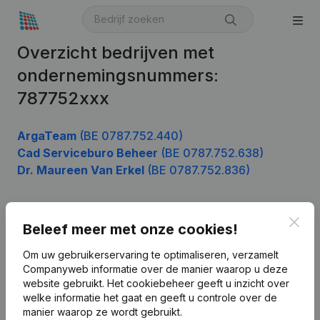
Overzicht bedrijven met
ondernemingsnummers:
787752xxx
ArgaTeam
(BE 0787.752.440)
Cad Serviceburo Beheer
(BE 0787.752.638)
Dr. Maureen Van Erkel
(BE 0787.752.836)
Clos
Beleef meer met onze cookies!
Product
Bedrijfsinformatie
Om uw gebruikerservaring te optimaliseren, verzamelt
Companyweb informatie over de manier waarop u deze
Monitoring
Nederlands
website gebruikt.
Het cookiebeheer
geeft u inzicht over
welke informatie het gaat en geeft u controle over de
Internationaal zoeken
manier waarop ze wordt gebruikt.