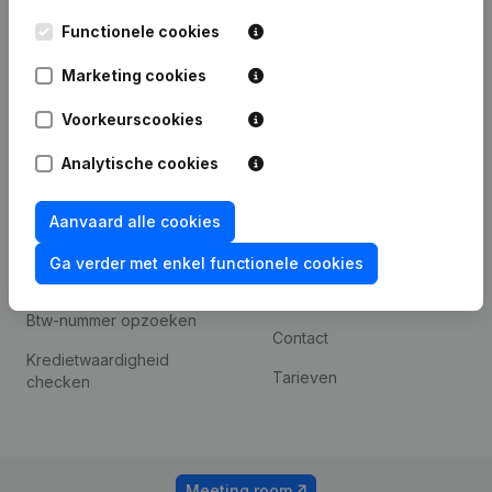
Kantorenpark Everest
Prospecteren
Functionele cookies
Leuvensesteenweg
iOS app
248D,
Marketing cookies
1800 Vilvoorde
Android app
Voorkeurscookies
Analytische cookies
Spotlight
Platform
Compliance &
Integraties
Aanvaard alle cookies
fraudepreventie
Integraties op maat
Ga verder met enkel functionele cookies
Jaarrekening raadplegen
Betalingservaring
Btw-nummer opzoeken
Contact
Kredietwaardigheid
Tarieven
checken
Meeting room