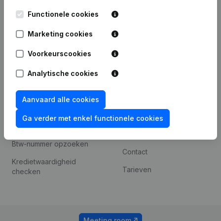
Kantorenpark Everest
Prospecteren
Functionele cookies
Leuvensesteenweg
iOS app
248D,
Marketing cookies
1800 Vilvoorde
Android app
Voorkeurscookies
Analytische cookies
Spotlight
Platform
Compliance &
Integraties
Aanvaard alle cookies
fraudepreventie
Integraties op maat
Ga verder met enkel functionele cookies
Jaarrekening raadplegen
Betalingservaring
Btw-nummer opzoeken
Contact
Kredietwaardigheid
Tarieven
checken
Meeting room