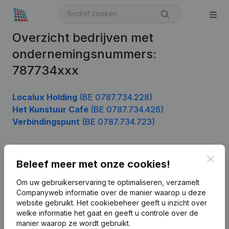
Overzicht bedrijven met
ondernemingsnummers:
787734xxx
Localux Holding
(BE 0787.734.228)
Het Kunstuur Café
(BE 0787.734.426)
Verbindingspunt
(BE 0787.734.723)
Clos
Beleef meer met onze cookies!
Product
Bedrijfsinformatie
Om uw gebruikerservaring te optimaliseren, verzamelt
Companyweb informatie over de manier waarop u deze
Monitoring
Nederlands
website gebruikt.
Het cookiebeheer
geeft u inzicht over
welke informatie het gaat en geeft u controle over de
Internationaal zoeken
manier waarop ze wordt gebruikt.