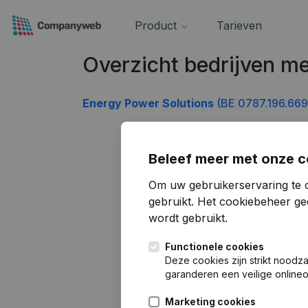
Product
Tarieven
Overzicht bedrijven 
Energy Power Solutions
(BE 0787.196.669
Beleef meer met onze c
Om uw gebruikerservaring te 
gebruikt.
Het cookiebeheer
gee
wordt gebruikt.
Functionele cookies
Deze cookies zijn strikt noodz
garanderen een veilige online
Marketing cookies