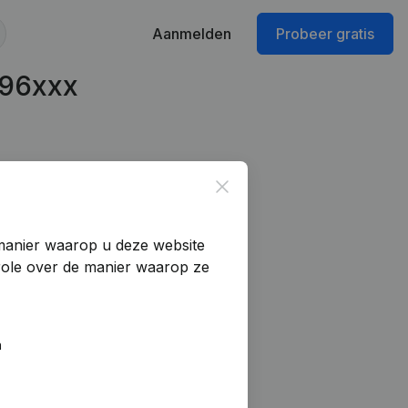
Aanmelden
Probeer gratis
196xxx
Close
manier waarop u deze website
trole over de manier waarop ze
n