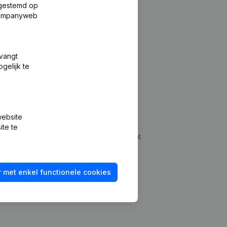
fgestemd op
 Companyweb
tvangt
gelijk te
Platform
website
udepreventie
Integraties
ite te
dplegen
Integraties op maat
oeken
Betalingservaring
 met enkel functionele cookies
id checken
Contact
Tarieven