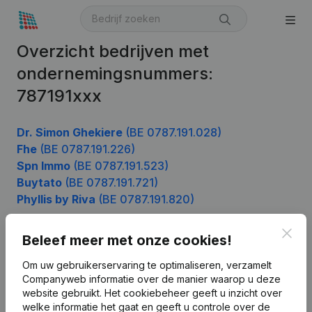
Overzicht bedrijven met
ondernemingsnummers:
787191xxx
Dr. Simon Ghekiere
(BE 0787.191.028)
Fhe
(BE 0787.191.226)
Spn Immo
(BE 0787.191.523)
Buytato
(BE 0787.191.721)
Phyllis by Riva
(BE 0787.191.820)
Clos
Beleef meer met onze cookies!
Product
Om uw gebruikerservaring te optimaliseren, verzamelt
Companyweb informatie over de manier waarop u deze
Bedrijfsinformatie
website gebruikt.
Het cookiebeheer
geeft u inzicht over
Monitoring
welke informatie het gaat en geeft u controle over de
Nederlands