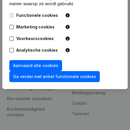
manier waarop ze wordt gebruikt.
Internationaal zoeken
Functionele cookies
Kantorenpark Everest
Prospecteren
Leuvensesteenweg
Marketing cookies
iOS app
248D,
1800 Vilvoorde
Voorkeurscookies
Android app
Analytische cookies
Spotlight
Platform
Aanvaard alle cookies
Compliance &
Integraties
Ga verder met enkel functionele cookies
fraudepreventie
Integraties op maat
Jaarrekening raadplegen
Betalingservaring
Btw-nummer opzoeken
Contact
Kredietwaardigheid
Tarieven
checken