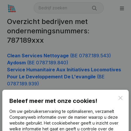
Overzicht bedrijven met
ondernemingsnummers:
787189xxx
Clean Services Nettoyage
(BE 0787.189.543)
Aydosm
(BE 0787.189.840)
Service Humanitaire Aux Initiatives Locomotives
Pour Le Developpement De L'evangile
(BE
0787.189.939)
Clos
Beleef meer met onze cookies!
Product
Om uw gebruikerservaring te optimaliseren, verzamelt
Companyweb informatie over de manier waarop u deze
Bedrijfsinformatie
website gebruikt.
Het cookiebeheer
geeft u inzicht over
Monitoring
welke informatie het gaat en geeft u controle over de
Nederlands