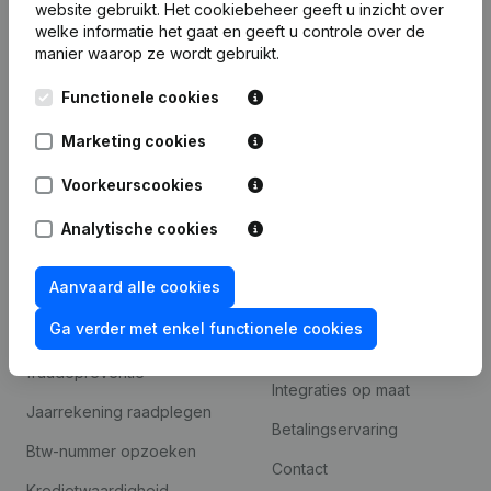
website gebruikt.
Het cookiebeheer
geeft u inzicht over
Bedrijfsinformatie
welke informatie het gaat en geeft u controle over de
manier waarop ze wordt gebruikt.
Monitoring
Nederlands
Functionele cookies
Internationaal zoeken
Marketing cookies
Kantorenpark Everest
Prospecteren
Leuvensesteenweg
Voorkeurscookies
iOS app
248D,
1800 Vilvoorde
Android app
Analytische cookies
Aanvaard alle cookies
Spotlight
Platform
Ga verder met enkel functionele cookies
Compliance &
Integraties
fraudepreventie
Integraties op maat
Jaarrekening raadplegen
Betalingservaring
Btw-nummer opzoeken
Contact
Kredietwaardigheid