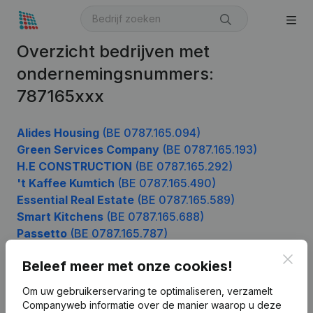
Overzicht bedrijven met
ondernemingsnummers:
787165xxx
Alides Housing
(BE 0787.165.094)
Green Services Company
(BE 0787.165.193)
H.E CONSTRUCTION
(BE 0787.165.292)
't Kaffee Kumtich
(BE 0787.165.490)
Essential Real Estate
(BE 0787.165.589)
Smart Kitchens
(BE 0787.165.688)
Passetto
(BE 0787.165.787)
Dblvp
(BE 0787.165.886)
Clos
Beleef meer met onze cookies!
Om uw gebruikerservaring te optimaliseren, verzamelt
Companyweb informatie over de manier waarop u deze
Product