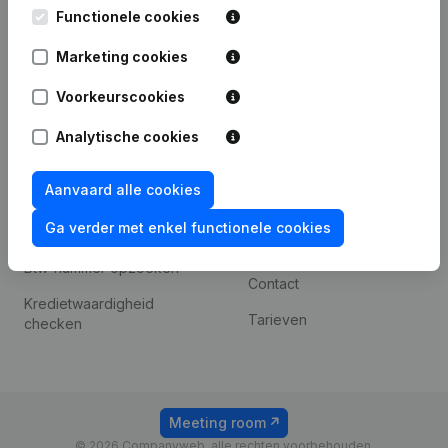
Leuvensesteenweg
Functionele cookies
iOS app
248D,
1800 Vilvoorde
Marketing cookies
Android app
Voorkeurscookies
Analytische cookies
Spotlight
Platform
Compliance &
Integraties
Aanvaard alle cookies
fraudepreventie
Integraties op maat
Ga verder met enkel functionele cookies
Jaarrekening raadplegen
Betalingservaring
Btw-nummer opzoeken
Contact
Kredietwaardigheid
Tarieven
checken
Meeting room
© 2026 Companyweb, alle rechten voorbehouden.