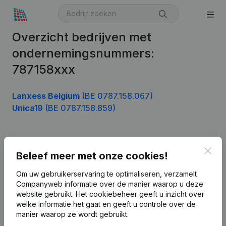
Overzicht bedrijven met
ondernemingsnummers:
787158xxx
Lanxess Belgium
(BE 0787.158.067)
Unica19
(BE 0787.158.859)
Product
Clos
Beleef meer met onze cookies!
Bedrijfsinformatie
Om uw gebruikerservaring te optimaliseren, verzamelt
Companyweb informatie over de manier waarop u deze
Monitoring
Nederlands
website gebruikt.
Het cookiebeheer
geeft u inzicht over
Internationaal zoeken
welke informatie het gaat en geeft u controle over de
manier waarop ze wordt gebruikt.
Kantorenpark Everest
Prospecteren