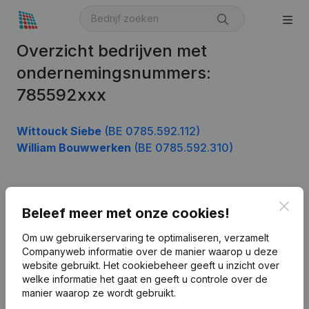
Overzicht bedrijven met
ondernemingsnummers:
785592xxx
Wittouck Siebe
(BE 0785.592.112)
William Bouwwerken
(BE 0785.592.310)
Product
Clos
Beleef meer met onze cookies!
Bedrijfsinformatie
Om uw gebruikerservaring te optimaliseren, verzamelt
Companyweb informatie over de manier waarop u deze
Monitoring
Nederlands
website gebruikt.
Het cookiebeheer
geeft u inzicht over
Internationaal zoeken
welke informatie het gaat en geeft u controle over de
manier waarop ze wordt gebruikt.
Kantorenpark Everest
Prospecteren