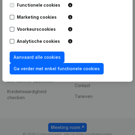
Leuvensesteenweg
Functionele cookies
iOS app
248D,
1800 Vilvoorde
Marketing cookies
Android app
Voorkeurscookies
Analytische cookies
Spotlight
Platform
Compliance &
Integraties
Aanvaard alle cookies
fraudepreventie
Integraties op maat
Ga verder met enkel functionele cookies
Jaarrekening raadplegen
Betalingservaring
Btw-nummer opzoeken
Contact
Kredietwaardigheid
Tarieven
checken
Meeting room
© 2026 Companyweb, alle rechten voorbehouden.