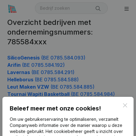
Overzicht bedrijven met
ondernemingsnummers:
785584xxx
SilicoGenesis
(BE 0785.584.093)
Arifin
(BE 0785.584.192)
Lavernas
(BE 0785.584.291)
Helleborus
(BE 0785.584.588)
Leut Maken VZW
(BE 0785.584.885)
Tournai Wapiti Basketball
(BE 0785.584.984)
Clos
Beleef meer met onze cookies!
Product
Om uw gebruikerservaring te optimaliseren, verzamelt
Companyweb informatie over de manier waarop u deze
Bedrijfsinformatie
website gebruikt.
Het cookiebeheer
geeft u inzicht over