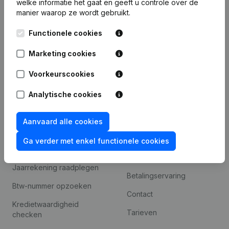
welke informatie het gaat en geeft u controle over de
Monitoring
Nederlands
manier waarop ze wordt gebruikt.
Internationaal zoeken
Functionele cookies
Kantorenpark Everest
Prospecteren
Leuvensesteenweg
Marketing cookies
iOS app
248D,
1800 Vilvoorde
Voorkeurscookies
Android app
Analytische cookies
Spotlight
Platform
Aanvaard alle cookies
Compliance &
Integraties
Ga verder met enkel functionele cookies
fraudepreventie
Integraties op maat
Jaarrekening raadplegen
Betalingservaring
Btw-nummer opzoeken
Contact
Kredietwaardigheid
Tarieven
checken