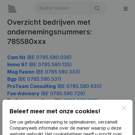
Overzicht bedrijven met
ondernemingsnummers:
785580xxx
Cam Nz
(BE 0785.580.036)
Immo 97
(BE 0785.580.135)
Mag Fusion
(BE 0785.580.333)
Bgp
(BE 0785.580.531)
ProTeam Consulting
(BE 0785.580.630)
Fae-Advisory
(BE 0785.580.729)
De Schouwer Agro
(BE 0785.580.828)
Clos
Beleef meer met onze cookies!
Om uw gebruikerservaring te optimaliseren, verzamelt
Product
Companyweb informatie over de manier waarop u deze
website gebruikt.
Het cookiebeheer
geeft u inzicht over