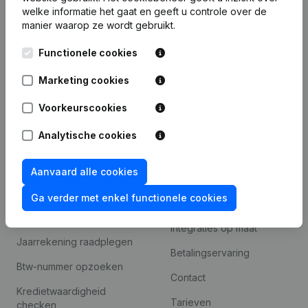
Bedrijfsinformatie
welke informatie het gaat en geeft u controle over de
manier waarop ze wordt gebruikt.
Monitoring
Nederlands
Internationaal zoeken
Functionele cookies
Kantorenpark Everest
Prospecteren
Marketing cookies
Leuvensesteenweg
iOS app
248D,
Voorkeurscookies
1800 Vilvoorde
Android app
Analytische cookies
Aanvaard alle cookies
Spotlight
Platform
Ga verder met enkel functionele cookies
Compliance &
Integraties
fraudepreventie
Integraties op maat
Jaarrekening raadplegen
Betalingservaring
Btw-nummer opzoeken
Contact
Kredietwaardigheid
Tarieven
checken