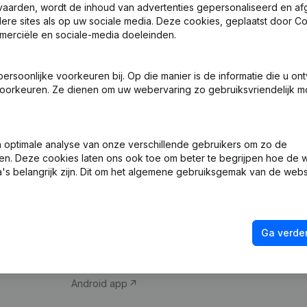
vaarden, wordt de inhoud van advertenties gepersonaliseerd en a
ndere sites als op uw sociale media. Deze cookies, geplaatst door
merciële en sociale-media doeleinden.
soonlijke voorkeuren bij. Op die manier is de informatie die u on
oorkeuren. Ze dienen om uw webervaring zo gebruiksvriendelijk mo
Product
Spotlight
optimale analyse van onze verschillende gebruikers om zo de
en. Deze cookies laten ons ook toe om beter te begrijpen hoe de 
Bedrijfsinformatie
Compliance & fra
's belangrijk zijn. Dit om het algemene gebruiksgemak van de webs
Monitoring
Jaarrekening raa
Internationaal zoeken
Btw-nummer opz
Ga verder
Prospecteren
Kredietwaardighe
iOS app
Android app