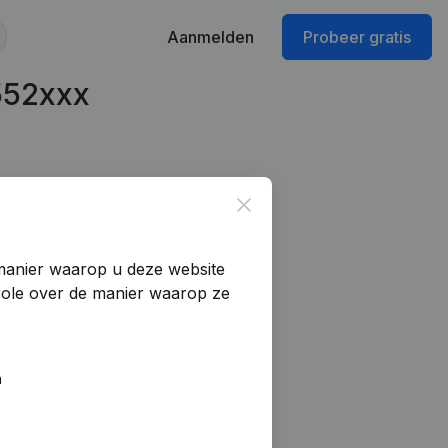
Aanmelden
Probeer gratis
552xxx
Close
manier waarop u deze website
trole over de manier waarop ze
n