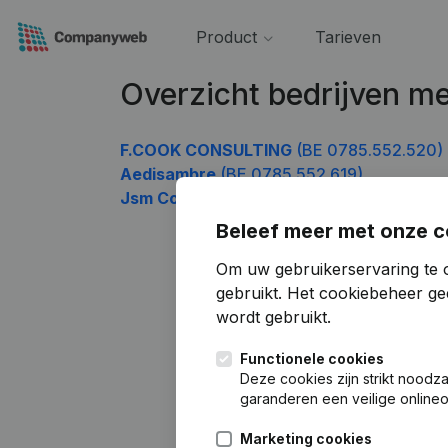
Product
Tarieven
Overzicht bedrijven 
F.COOK CONSULTING
(BE 0785.552.520)
Aedisambre
(BE 0785.552.619)
Jsm Consultancy
(BE 0785.552.817)
Beleef meer met onze c
Om uw gebruikerservaring te 
gebruikt.
Het cookiebeheer
gee
wordt gebruikt.
Functionele cookies
Deze cookies zijn strikt noodz
garanderen een veilige online
Marketing cookies