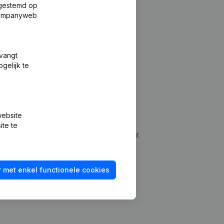
fgestemd op
 Companyweb
tvangt
gelijk te
Platform
website
udepreventie
Integraties
ite te
dplegen
Integraties op maat
oeken
Betalingservaring
 met enkel functionele cookies
id checken
Contact
Tarieven