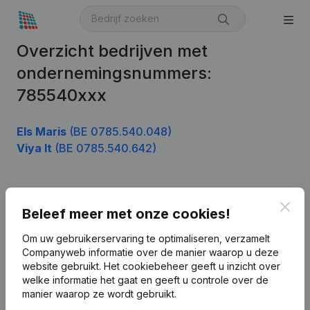
Overzicht bedrijven met
ondernemingsnummers:
785540xxx
Els Maris
(BE 0785.540.048)
Viya It
(BE 0785.540.642)
Product
Clos
Beleef meer met onze cookies!
Bedrijfsinformatie
Om uw gebruikerservaring te optimaliseren, verzamelt
Companyweb informatie over de manier waarop u deze
Monitoring
Nederlands
website gebruikt.
Het cookiebeheer
geeft u inzicht over
Internationaal zoeken
welke informatie het gaat en geeft u controle over de
manier waarop ze wordt gebruikt.
Kantorenpark Everest
Prospecteren