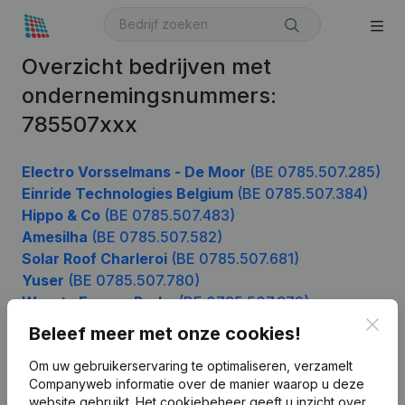
Overzicht bedrijven met
ondernemingsnummers:
785507xxx
Electro Vorsselmans - De Moor
(BE 0785.507.285)
Einride Technologies Belgium
(BE 0785.507.384)
Hippo & Co
(BE 0785.507.483)
Amesilha
(BE 0785.507.582)
Solar Roof Charleroi
(BE 0785.507.681)
Yuser
(BE 0785.507.780)
Weerts Energy Parks
(BE 0785.507.879)
Clos
Beleef meer met onze cookies!
Om uw gebruikerservaring te optimaliseren, verzamelt
Product
Companyweb informatie over de manier waarop u deze
website gebruikt.
Het cookiebeheer
geeft u inzicht over