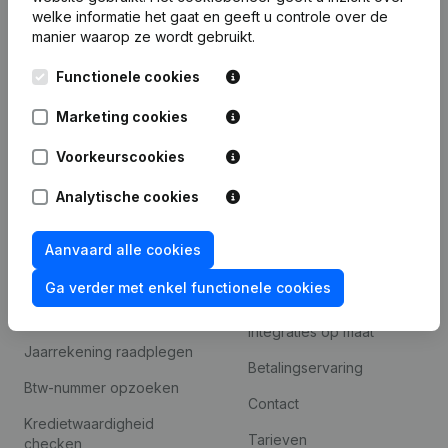
Bedrijfsinformatie
welke informatie het gaat en geeft u controle over de
manier waarop ze wordt gebruikt.
Monitoring
Nederlands
Internationaal zoeken
Functionele cookies
Kantorenpark Everest
Prospecteren
Marketing cookies
Leuvensesteenweg
iOS app
248D,
Voorkeurscookies
1800 Vilvoorde
Android app
Analytische cookies
Aanvaard alle cookies
Spotlight
Platform
Ga verder met enkel functionele cookies
Compliance &
Integraties
fraudepreventie
Integraties op maat
Jaarrekening raadplegen
Betalingservaring
Btw-nummer opzoeken
Contact
Kredietwaardigheid
Tarieven
checken