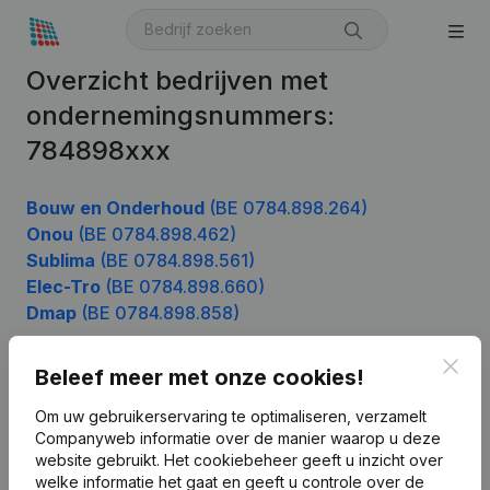
Overzicht bedrijven met
ondernemingsnummers:
784898xxx
Bouw en Onderhoud
(BE 0784.898.264)
Onou
(BE 0784.898.462)
Sublima
(BE 0784.898.561)
Elec-Tro
(BE 0784.898.660)
Dmap
(BE 0784.898.858)
Clos
Beleef meer met onze cookies!
Product
Om uw gebruikerservaring te optimaliseren, verzamelt
Companyweb informatie over de manier waarop u deze
Bedrijfsinformatie
website gebruikt.
Het cookiebeheer
geeft u inzicht over
Monitoring
welke informatie het gaat en geeft u controle over de
Nederlands