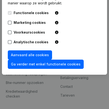
manier waarop ze wordt gebruikt.
Internationaal zoeken
Functionele cookies
Kantorenpark Everest
Prospecteren
Leuvensesteenweg
Marketing cookies
iOS app
248D,
1800 Vilvoorde
Voorkeurscookies
Android app
Analytische cookies
Spotlight
Platform
Aanvaard alle cookies
Compliance &
Integraties
Ga verder met enkel functionele cookies
fraudepreventie
Integraties op maat
Jaarrekening raadplegen
Betalingservaring
Btw-nummer opzoeken
Contact
Kredietwaardigheid
Tarieven
checken