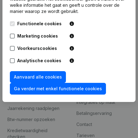
Bedrijfsinformatie
welke informatie het gaat en geeft u controle over de
manier waarop ze wordt gebruikt.
Monitoring
Nederlands
Internationaal zoeken
Functionele cookies
Kantorenpark Everest
Prospecteren
Marketing cookies
Leuvensesteenweg
iOS app
248D,
Voorkeurscookies
1800 Vilvoorde
Android app
Analytische cookies
Aanvaard alle cookies
Spotlight
Platform
Ga verder met enkel functionele cookies
Compliance &
Integraties
fraudepreventie
Integraties op maat
Jaarrekening raadplegen
Betalingservaring
Btw-nummer opzoeken
Contact
Kredietwaardigheid
Tarieven
checken