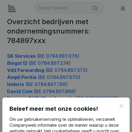
Overzicht bedrijven met
ondernemingsnummers:
784897xxx
SK Services
(BE 0784.897.076)
Bingol 12
(BE 0784.897.274)
Vdd Forwarding
(BE 0784.897.373)
Ampli Peritia
(BE 0784.897.670)
Isidorix
(BE 0784.897.769)
David Com
(BE 0784.897.868)
Notaires DUPUIS et Associés
(BE 0784.897.967)
Clos
Beleef meer met onze cookies!
Om uw gebruikerservaring te optimaliseren, verzamelt
Product
Companyweb informatie over de manier waarop u deze
website gebruikt.
Het cookiebeheer
geeft u inzicht over